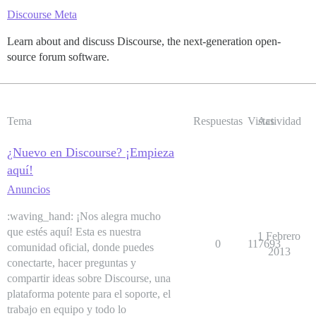
Discourse Meta
Learn about and discuss Discourse, the next-generation open-
source forum software.
Tema
Respuestas
Vistas
Actividad
¿Nuevo en Discourse? ¡Empieza
aquí!
Anuncios
:waving_hand: ¡Nos alegra mucho
que estés aquí! Esta es nuestra
1 Febrero
0
117693
comunidad oficial, donde puedes
2013
conectarte, hacer preguntas y
compartir ideas sobre Discourse, una
plataforma potente para el soporte, el
trabajo en equipo y todo lo