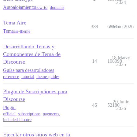
2024
Autoalojamiento
how-to
,
domains
Tema Aire
389
68697
7 Junio 2026
Tema
air-theme
Desarrollando Temas y
Componentes de Tema de
18 Marzo
14
108098
Discourse
2025
Guías para desarrolladores
reference
,
tutorial
,
theme-guides
Plugin de Suscripciones para
Discourse
20 Junio
46
52180
Plugin
2026
official
,
subscriptions
,
payments
,
included-in-core
Ejecutar otros sitios web en la