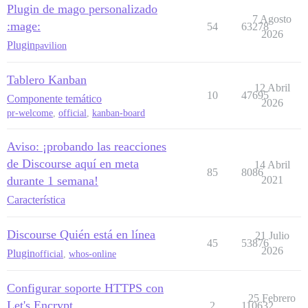
Plugin de mago personalizado
7 Agosto
:mage:
54
63278
2026
Plugin
pavilion
Tablero Kanban
12 Abril
10
47695
Componente temático
2026
pr-welcome
,
official
,
kanban-board
Aviso: ¡probando las reacciones
de Discourse aquí en meta
14 Abril
85
8086
durante 1 semana!
2021
Característica
Discourse Quién está en línea
21 Julio
45
53876
2026
Plugin
official
,
whos-online
Configurar soporte HTTPS con
25 Febrero
Let's Encrypt
2
110632