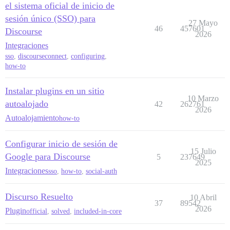
el sistema oficial de inicio de
sesión único (SSO) para
27 Mayo
46
457601
Discourse
2026
Integraciones
sso
,
discourseconnect
,
configuring
,
how-to
Instalar plugins en un sitio
10 Marzo
autoalojado
42
262761
2026
Autoalojamiento
how-to
Configurar inicio de sesión de
15 Julio
Google para Discourse
5
237649
2025
Integraciones
sso
,
how-to
,
social-auth
Discurso Resuelto
10 Abril
37
89542
2026
Plugin
official
,
solved
,
included-in-core