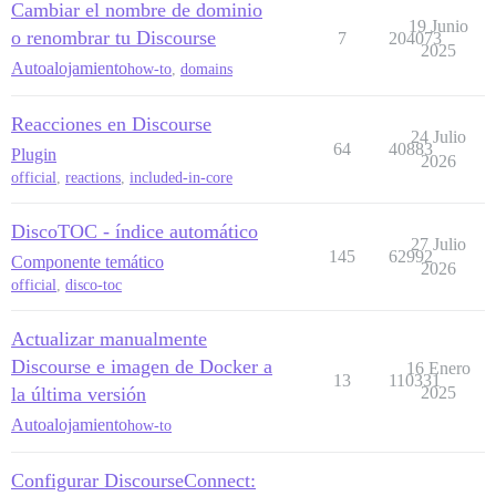
Cambiar el nombre de dominio
19 Junio
o renombrar tu Discourse
7
204073
2025
Autoalojamiento
how-to
,
domains
Reacciones en Discourse
24 Julio
64
40883
Plugin
2026
official
,
reactions
,
included-in-core
DiscoTOC - índice automático
27 Julio
145
62992
Componente temático
2026
official
,
disco-toc
Actualizar manualmente
Discourse e imagen de Docker a
16 Enero
13
110331
la última versión
2025
Autoalojamiento
how-to
Configurar DiscourseConnect: