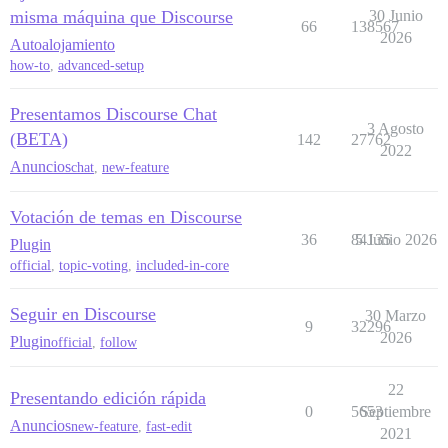
misma máquina que Discourse
30 Junio
66
138567
2026
Autoalojamiento
how-to
,
advanced-setup
Presentamos Discourse Chat
3 Agosto
(BETA)
142
27762
2022
Anuncios
chat
,
new-feature
Votación de temas en Discourse
36
84135
5 Junio 2026
Plugin
official
,
topic-voting
,
included-in-core
Seguir en Discourse
30 Marzo
9
32296
2026
Plugin
official
,
follow
22
Presentando edición rápida
0
5653
Septiembre
Anuncios
new-feature
,
fast-edit
2021