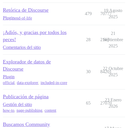
Retórica de Discourse
19 Agosto
479
70777
2025
Plugin
end-of-life
¡Adiós, y gracias por todos los
21
peces!
28
2167
Septiembre
2025
Comentarios del sitio
Explorador de datos de
Discourse
22 Octubre
30
84201
2025
Plugin
official
,
data-explorer
,
included-in-core
Publicación de página
23 Enero
65
27070
Gestión del sitio
2026
how-to
,
page-publishing
,
content
Buscamos Community