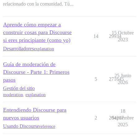
relacionado con la comunidad. Tú...
Aprende cómo empezar a
construir cosas para Discourse
15 Octubre
14
29934
si eres principiante (como yo)
2023
Desarrolladores
explanation
Guía de moderación de
Discourse - Parte 1: Primeros
25 Junio
5
271645
pasos
2026
Gestión del sitio
moderation
,
explanation
Entendiendo Discourse para
18
nuevos usuarios
2
204217
Septiembre
2025
Usando Discourse
reference