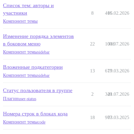
Список тем: авторы и
участники
8
416
05.02.2026
Компонент темы
Изменение порядка элементов
в боковом меню
22
1008
31.07.2026
Компонент темы
sidebar
Вложенные подкатегории
13
677
19.03.2026
Компонент темы
sidebar
Статус пользователя в группе
2
340
21.07.2026
Плагин
user-status
Номера строк в блоках кода
18
977
03.03.2025
Компонент темы
code