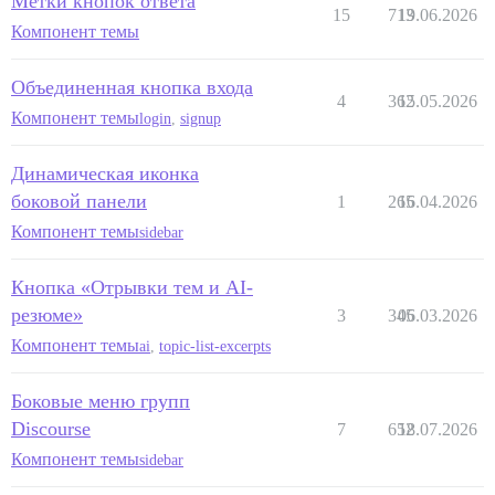
Метки кнопок ответа
15
713
19.06.2026
Компонент темы
Объединенная кнопка входа
4
362
15.05.2026
Компонент темы
login
,
signup
Динамическая иконка
боковой панели
1
265
16.04.2026
Компонент темы
sidebar
Кнопка «Отрывки тем и AI-
резюме»
3
345
06.03.2026
Компонент темы
ai
,
topic-list-excerpts
Боковые меню групп
Discourse
7
652
18.07.2026
Компонент темы
sidebar