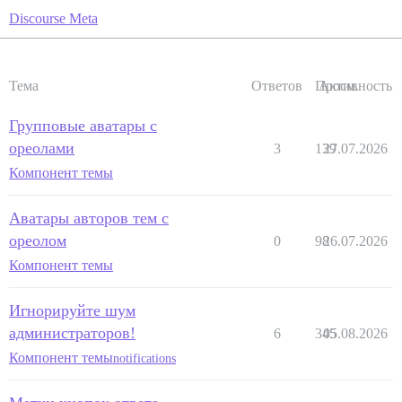
Discourse Meta
Тема
Ответов
Просм.
Активность
Групповые аватары с
ореолами
3
139
27.07.2026
Компонент темы
Аватары авторов тем с
ореолом
0
98
26.07.2026
Компонент темы
Игнорируйте шум
администраторов!
6
345
05.08.2026
Компонент темы
notifications