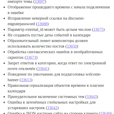
импорте темы (
33697
)
Отображение прошедшего времени с начала подключения
в ошибке
Исправление неверной ссылки на discourse-
migratepassword (
33688
)
Параметр external_id может быть целым числом (
33675
)
Не создавать пустые даты событий в календаре
Образовательный лимит композитора должен
использовать количество постов (
33650
)
Обработка синтаксических ошибок в необработанных
скриптах (
33673
)
Запрет ответов в категории, когда ответ по электронной
почте отключён (
33641
)
Поведение по умолчанию для подзаголовка welcome-
banner (
33613
)
Правильная сериализация объектов времени в плагине
календаря
Принудительное включение системных тем (
33643
)
Ошибка в затенённых глобальных настройках для
устаревших настроек (
33642
)
Ошибка в JSON настроек сайта на стороне клиента (
33640
)