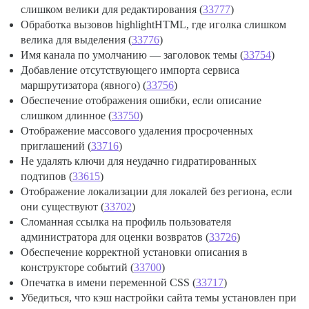
слишком велики для редактирования (
33777
)
Обработка вызовов highlightHTML, где иголка слишком
велика для выделения (
33776
)
Имя канала по умолчанию — заголовок темы (
33754
)
Добавление отсутствующего импорта сервиса
маршрутизатора (явного) (
33756
)
Обеспечение отображения ошибки, если описание
слишком длинное (
33750
)
Отображение массового удаления просроченных
приглашений (
33716
)
Не удалять ключи для неудачно гидратированных
подтипов (
33615
)
Отображение локализации для локалей без региона, если
они существуют (
33702
)
Сломанная ссылка на профиль пользователя
администратора для оценки возвратов (
33726
)
Обеспечение корректной установки описания в
конструкторе событий (
33700
)
Опечатка в имени переменной CSS (
33717
)
Убедиться, что кэш настройки сайта темы установлен при