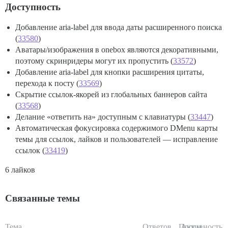
Доступность
Добавление aria-label для ввода даты расширенного поиска
(
33580
)
Аватары/изображения в onebox являются декоративными,
поэтому скринридеры могут их пропустить (
33572
)
Добавление aria-label для кнопки расширения цитаты,
перехода к посту (
33569
)
Скрытие ссылок-якорей из глобальных баннеров сайта
(
33568
)
Делание «ответить на» доступным с клавиатуры (
33447
)
Автоматическая фокусировка содержимого DMenu карты
темы для ссылок, лайков и пользователей — исправление
ссылок (
33419
)
6 лайков
Связанные темы
Тема
Ответов
Просм.
Активность