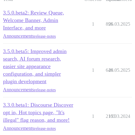
3.5.0.beta2: Review Queue,
Welcome Banner, Admin
1
896
26.03.2025
Interface, and more
Announcements
release-notes
3.5.0.beta5: Improved admin
search, AI forum research,
easier site appearance
1
646
28.05.2025
configuration, and simpler
plugin development
Announcements
release-notes
3.3.0.beta1: Discourse Discover
opt in, Hot topics page, "It's
1
2105
15.03.2024
illegal" flag reason, and more!
Announcements
release-notes