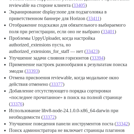
reviewable на стороне клиента (
33405
)
Экранирование display:none для подзаголовка в
приветственном баннере для Horizon (
33411
)
Отображение подсказки для обязательного выбираемого
поля при регистрации, если оно не выбрано (
33401
)
Проблемы UppyUploader, когда настройка
authorized_extensions пуста, но
authorized_extensions_for_staff — нет (
33423
)
Улучшение задачи слияния горизонтов (
33394
)
Применение настроек разнообразия к результатам поиска
эмодзи (
33393
)
Отмена присвоения reviewable, когда модальное окно
действия отменено (
33377
)
Добавление отсутствующего порядка сортировки
«последнее прочитанное» в поиск на полной странице
(
33376
)
Использование libv8-node-24.1.0.0-x86_64-darwin при
необходимости (
33372
)
Улучшение поведения панели инструментов поста (
33342
)
Поиск администратора не включает страницы плагинов