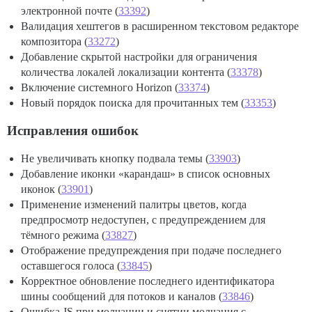
электронной почте (
33392
)
Валидация хештегов в расширенном текстовом редакторе
композитора (
33272
)
Добавление скрытой настройки для ограничения
количества локалей локализации контента (
33378
)
Включение системного Horizon (
33374
)
Новый порядок поиска для прочитанных тем (
33353
)
Исправления ошибок
Не увеличивать кнопку подвала темы (
33903
)
Добавление иконки «карандаш» в список основных
иконок (
33901
)
Применение изменений палитры цветов, когда
предпросмотр недоступен, с предупреждением для
тёмного режима (
33827
)
Отображение предупреждения при подаче последнего
оставшегося голоса (
33845
)
Корректное обновление последнего идентификатора
шины сообщений для потоков и каналов (
33846
)
Ошибка JS при молчании и снятии молчания с