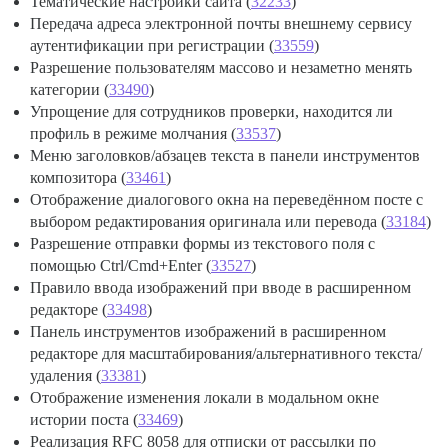
Тематические настройки сайта (
32233
)
Передача адреса электронной почты внешнему сервису
аутентификации при регистрации (
33559
)
Разрешение пользователям массово и незаметно менять
категории (
33490
)
Упрощение для сотрудников проверки, находится ли
профиль в режиме молчания (
33537
)
Меню заголовков/абзацев текста в панели инструментов
композитора (
33461
)
Отображение диалогового окна на переведённом посте с
выбором редактирования оригинала или перевода (
33184
)
Разрешение отправки формы из текстового поля с
помощью Ctrl/Cmd+Enter (
33527
)
Правило ввода изображений при вводе в расширенном
редакторе (
33498
)
Панель инструментов изображений в расширенном
редакторе для масштабирования/альтернативного текста/
удаления (
33381
)
Отображение изменения локали в модальном окне
истории поста (
33469
)
Реализация RFC 8058 для отписки от рассылки по