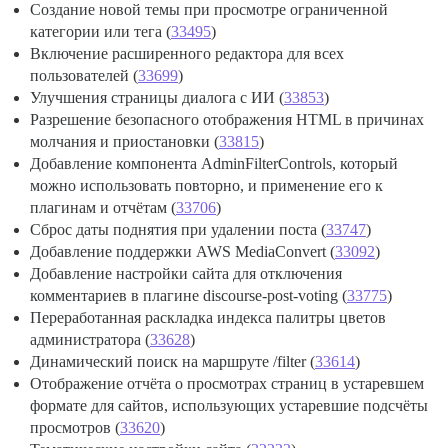
Создание новой темы при просмотре ограниченной
категории или тега (
33495
)
Включение расширенного редактора для всех
пользователей (
33699
)
Улучшения страницы диалога с ИИ (
33853
)
Разрешение безопасного отображения HTML в причинах
молчания и приостановки (
33815
)
Добавление компонента AdminFilterControls, который
можно использовать повторно, и применение его к
плагинам и отчётам (
33706
)
Сброс даты поднятия при удалении поста (
33747
)
Добавление поддержки AWS MediaConvert (
33092
)
Добавление настройки сайта для отключения
комментариев в плагине discourse-post-voting (
33775
)
Переработанная раскладка индекса палитры цветов
администратора (
33628
)
Динамический поиск на маршруте /filter (
33614
)
Отображение отчёта о просмотрах страниц в устаревшем
формате для сайтов, использующих устаревшие подсчёты
просмотров (
33620
)