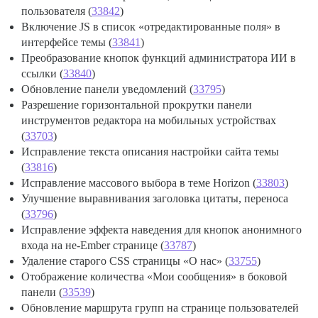
пользователя (
33842
)
Включение JS в список «отредактированные поля» в
интерфейсе темы (
33841
)
Преобразование кнопок функций администратора ИИ в
ссылки (
33840
)
Обновление панели уведомлений (
33795
)
Разрешение горизонтальной прокрутки панели
инструментов редактора на мобильных устройствах
(
33703
)
Исправление текста описания настройки сайта темы
(
33816
)
Исправление массового выбора в теме Horizon (
33803
)
Улучшение выравнивания заголовка цитаты, переноса
(
33796
)
Исправление эффекта наведения для кнопок анонимного
входа на не-Ember странице (
33787
)
Удаление старого CSS страницы «О нас» (
33755
)
Отображение количества «Мои сообщения» в боковой
панели (
33539
)
Обновление маршрута групп на странице пользователей