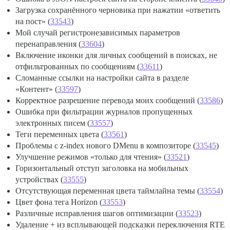
Загрузка сохранённого черновика при нажатии «ответить
на пост» (
33543
)
Мой случай регистронезависимых параметров
перенаправления (
33604
)
Включение иконки для личных сообщений в поисках, не
отфильтрованных по сообщениям (
33611
)
Сломанные ссылки на настройки сайта в разделе
«Контент» (
33597
)
Корректное разрешение перевода моих сообщений (
33586
)
Ошибка при фильтрации журналов пропущенных
электронных писем (
33557
)
Теги переменных цвета (
33561
)
Проблемы с z-index нового DMenu в композиторе (
33545
)
Улучшение режимов «только для чтения» (
33521
)
Горизонтальный отступ заголовка на мобильных
устройствах (
33555
)
Отсутствующая переменная цвета таймлайна темы (
33554
)
Цвет фона тега Horizon (
33553
)
Различные исправления шагов оптимизации (
33523
)
Удаление + из всплывающей подсказки переключения RTE