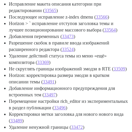
Исправление макета описания категории при
редактировании (
33565
)
Последующее исправление z-index dmenu (
33566
)
Horizon > ` исправление отступов заголовка темы и
лучшее позиционирование массового выбора (
33564
)
Добавления переменных (
33473
)
Разрешение скобок в правиле ввода изображений
расширенного редактора (
33524
)
Удаление действий статуса темы из меню «ещё»
композитора (
33369
)
Не скруглять границы изображений эмодзи в RTE (
33509
)
Horizon: корректировка размера эмодзи в кратком
описании темы (
33491
)
Добавление информационного предупреждения для
встроенных тем (
33497
)
Перемещение настройки rich_editor из экспериментальных
в раздел публикации (
33496
)
Корректировки метки заголовка для нового нового вида
(
33489
)
Удаление ненужной границы (
33472
)