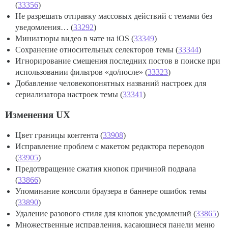
(
33356
)
Не разрешать отправку массовых действий с темами без
уведомления… (
33292
)
Миниатюры видео в чате на iOS (
33349
)
Сохранение относительных селекторов темы (
33344
)
Игнорирование смещения последних постов в поиске при
использовании фильтров «до/после» (
33323
)
Добавление человекопонятных названий настроек для
сериализатора настроек темы (
33341
)
Изменения UX
Цвет границы контента (
33908
)
Исправление проблем с макетом редактора переводов
(
33905
)
Предотвращение сжатия кнопок причиной подвала
(
33866
)
Упоминание консоли браузера в баннере ошибок темы
(
33890
)
Удаление разового стиля для кнопок уведомлений (
33865
)
Множественные исправления, касающиеся панели меню