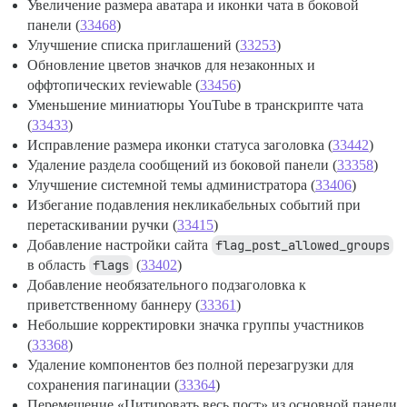
Увеличение размера аватара и иконки чата в боковой
панели (
33468
)
Улучшение списка приглашений (
33253
)
Обновление цветов значков для незаконных и
оффтопических reviewable (
33456
)
Уменьшение миниатюры YouTube в транскрипте чата
(
33433
)
Исправление размера иконки статуса заголовка (
33442
)
Удаление раздела сообщений из боковой панели (
33358
)
Улучшение системной темы администратора (
33406
)
Избегание подавления некликабельных событий при
перетаскивании ручки (
33415
)
Добавление настройки сайта
flag_post_allowed_groups
в область
flags
(
33402
)
Добавление необязательного подзаголовка к
приветственному баннеру (
33361
)
Небольшие корректировки значка группы участников
(
33368
)
Удаление компонентов без полной перезагрузки для
сохранения пагинации (
33364
)
Перемещение «Цитировать весь пост» из основной панели