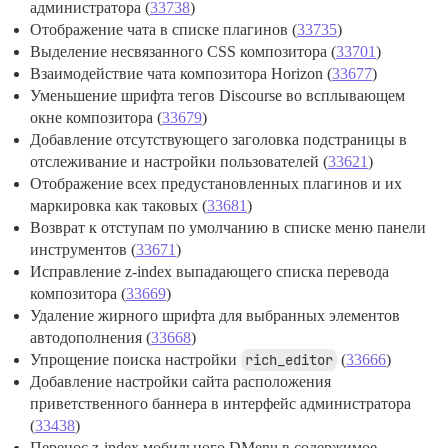
администратора (
33738
)
Отображение чата в списке плагинов (
33735
)
Выделение несвязанного CSS композитора (
33701
)
Взаимодействие чата композитора Horizon (
33677
)
Уменьшение шрифта тегов Discourse во всплывающем
окне композитора (
33679
)
Добавление отсутствующего заголовка подстраницы в
отслеживание и настройки пользователей (
33621
)
Отображение всех предустановленных плагинов и их
маркировка как таковых (
33681
)
Возврат к отступам по умолчанию в списке меню панели
инструментов (
33671
)
Исправление z-index выпадающего списка перевода
композитора (
33669
)
Удаление жирного шрифта для выбранных элементов
автодополнения (
33668
)
Упрощение поиска настройки
rich_editor
(
33666
)
Добавление настройки сайта расположения
приветственного баннера в интерфейс администратора
(
33438
)
Перенос z-index мобильного DMenu в содержимое