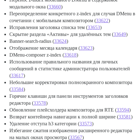
модального окна (
33660
)
Переопределение конкретного z-index для случая DMenu в
сочетании с мобильным композитором (
33622
)
Исправления заголовка списка тем (
33653
)
Скрытие раздела «Активы» для удалённых тем (
33649
)
Banner-search-radius (
33624
)
Отображение месяца календаря (
33623
)
DMenu-composer z-index (
33618
)
Использование правильного названия для личных
сообщений в статистике администратора пользователей
(
33617
)
Небольшие корректировки полноэкранного композитора
(
33584
)
Горячие клавиши для панели инструментов заголовков
редактора (
33578
)
Обновление плейсхолдера композитора для RTE (
33594
)
Возврат контейнера навигации к полной ширине (
33581
)
Удаление отступа h3 категории (
33573
)
Избегание сжатия изображения расширенного редактора
на малых окнах просмотра (
33567
)