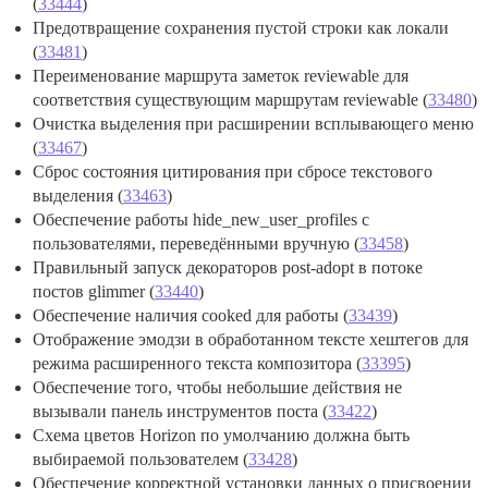
(
33444
)
Предотвращение сохранения пустой строки как локали
(
33481
)
Переименование маршрута заметок reviewable для
соответствия существующим маршрутам reviewable (
33480
)
Очистка выделения при расширении всплывающего меню
(
33467
)
Сброс состояния цитирования при сбросе текстового
выделения (
33463
)
Обеспечение работы hide_new_user_profiles с
пользователями, переведёнными вручную (
33458
)
Правильный запуск декораторов post-adopt в потоке
постов glimmer (
33440
)
Обеспечение наличия cooked для работы (
33439
)
Отображение эмодзи в обработанном тексте хештегов для
режима расширенного текста композитора (
33395
)
Обеспечение того, чтобы небольшие действия не
вызывали панель инструментов поста (
33422
)
Схема цветов Horizon по умолчанию должна быть
выбираемой пользователем (
33428
)
Обеспечение корректной установки данных о присвоении