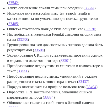
(
33542
)
Также обновление локали темы при создании (
33544
)
Использование настройки max_tag_search_results в
качестве лимита по умолчанию для поиска групп тегов
(
33485
)
Очистка текстового поля должна обнулять его (
33520
)
Настройка даты календаря Formkit смещена на один день
назад (
33238
)
Группировка значков для системных значков должна быть
редактируемой (
33504
)
Экранирование URL при вставке/редактировании ссылок
в модальном окне композитора (
33501
)
Преобразование недопустимых хештегов в композиторе в
текст (
33441
)
Преобразование недопустимых упоминаний в режиме
расширенного текста композитора в текст (
33437
)
Порядок кнопки чата на профиле пользователя (
33494
)
Обработка URL восстановления, заканчивающихся
параметрами запроса (
33384
)
Обновления ссылки на сообщения в боковой панели