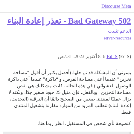
Discourse Meta
502 Bad Gateway - تعذر إعادة البناء
الدعم
تثبيت
server-resources
(Ed S)
Ed_S
6
8 أكتوبر 2023، 7:31ص
يسرني أن المشكلة قد تم حلها. (أفضل بكثير أن أقول “مساحة
تخزين” عندما أعني مساحة القرص، و “ذاكرة” عندما أعني ذاكرة
الوصول العشوائي.) في هذه الحالة، كانت مشكلتك هي نقص
مساحة التخزين - وبالفعل، فإن مثيل 25 جيجا صغير جدًا، ولكنه لا
يزال عمليًا لمنتدى صغير. من الصحيح دائمًا أن الترقية (التحديث،
إعادة البناء) تتطلب المزيد من الموارد مقارنة بتشغيل المنتدى
فقط.
كنصيحة لأي شخص في المستقبل، انظر ربما هنا: