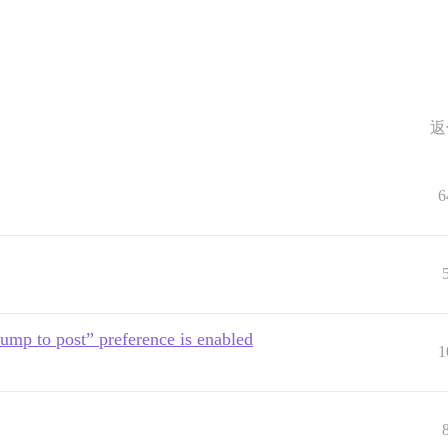
返
6
mp to post” preference is enabled
1