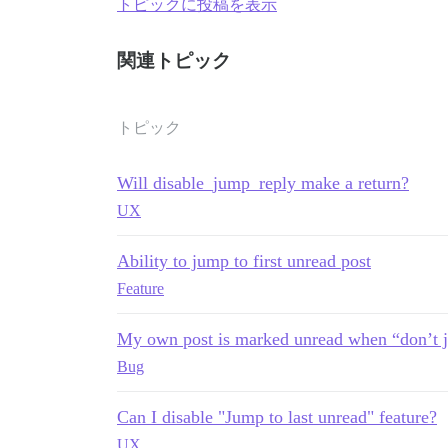
トピックに投稿を表示
関連トピック
トピック
Will disable_jump_reply make a return?
UX
Ability to jump to first unread post
Feature
My own post is marked unread when “don’t ju
Bug
Can I disable "Jump to last unread" feature?
UX