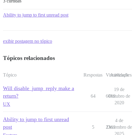
3 curtidas
Ability to jump to first unread post
exibir postagem no tópico
Tópicos relacionados
Tópico
Respostas
Visualizações
Atividade
Will disable_jump_reply make a
19 de
return?
64
6069
Outubro de
2020
UX
Ability to jump to first unread
4 de
post
5
2363
Dezembro de
2025