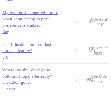
Feature
My own post is marked unread
when “don’t jump to post”
16 de Abril
10
1824
preference is enabled
de 2019
Bug
Can I disable "Jump to last
3 de Abril de
unread" feature?
8
1370
2023
UX
Where has the "don't go to
bottom of topic after reply"
15 de Maio
6
982
checkbox gone?
de 2019
Support