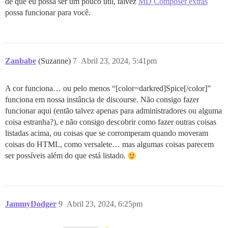
de que eu possa ser um pouco útil, talvez
MD Composer extras
possa funcionar para você.
Zanbabe
(Suzanne)
7
Abril 23, 2024, 5:41pm
A cor funciona… ou pelo menos “[color=darkred]Spice[/color]”
funciona em nossa instância de discourse. Não consigo fazer
funcionar aqui (então talvez apenas para administradores ou alguma
coisa estranha?), e não consigo descobrir como fazer outras coisas
listadas acima, ou coisas que se corromperam quando moveram
coisas do HTML, como versalete… mas algumas coisas parecem
ser possíveis além do que está listado.
JammyDodger
9
Abril 23, 2024, 6:25pm