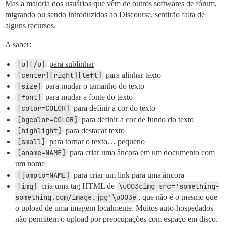
Mas a maioria dos usuários que vêm de outros softwares de fórum,
migrando ou sendo introduzidos ao Discourse, sentirão falta de
alguns recursos.
A saber:
[u][/u]
para sublinhar
[center][right][left]
para alinhar texto
[size]
para mudar o tamanho do texto
[font]
para mudar a fonte do texto
[color=COLOR]
para definir a cor do texto
[bgcolor=COLOR]
para definir a cor de fundo do texto
[highlight]
para destacar texto
[small]
para tornar o texto… pequeno
[aname=NAME]
para criar uma âncora em um documento com
um nome
[jumpto=NAME]
para criar um link para uma âncora
[img]
cria uma tag HTML de
\u003cimg src='something-
something.com/image.jpg'\u003e
, que não é o mesmo que
o upload de uma imagem localmente. Muitos auto-hospedados
não permitem o upload por preocupações com espaço em disco.