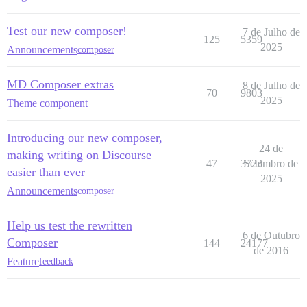
Test our new composer!
7 de Julho de
125
5359
2025
Announcements
composer
MD Composer extras
8 de Julho de
70
9803
2025
Theme component
Introducing our new composer,
24 de
making writing on Discourse
47
3723
Setembro de
easier than ever
2025
Announcements
composer
Help us test the rewritten
6 de Outubro
Composer
144
24177
de 2016
Feature
feedback