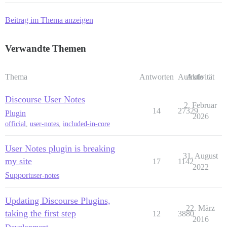
Beitrag im Thema anzeigen
Verwandte Themen
Thema
Antworten
Aufrufe
Aktivität
Discourse User Notes
2. Februar
14
27329
Plugin
2026
official
,
user-notes
,
included-in-core
User Notes plugin is breaking
31. August
my site
17
1142
2022
Support
user-notes
Updating Discourse Plugins,
22. März
taking the first step
12
3880
2016