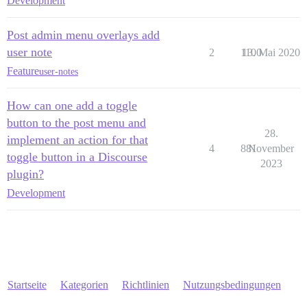
Development
Post admin menu overlays add
user note
2
1100
13. Mai 2020
Feature
user-notes
How can one add a toggle
button to the post menu and
28.
implement an action for that
4
881
November
toggle button in a Discourse
2023
plugin?
Development
Startseite
Kategorien
Richtlinien
Nutzungsbedingungen