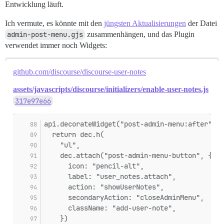
Entwicklung läuft.
Ich vermute, es könnte mit den
jüngsten Aktualisierungen
der Datei
admin-post-menu.gjs
zusammenhängen, und das Plugin
verwendet immer noch Widgets:
github.com/discourse/discourse-user-notes
assets/javascripts/discourse/initializers/enable-user-notes.js
317e97e66
api.decorateWidget("post-admin-menu:after", (
  return dec.h(
    "ul",
    dec.attach("post-admin-menu-button", {
      icon: "pencil-alt",
      label: "user_notes.attach",
      action: "showUserNotes",
      secondaryAction: "closeAdminMenu",
      className: "add-user-note",
    })