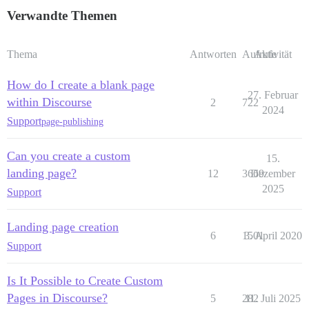
Verwandte Themen
Thema
Antworten
Aufrufe
Aktivität
How do I create a blank page
27. Februar
within Discourse
2
722
2024
Support
page-publishing
Can you create a custom
15.
landing page?
12
3669
Dezember
2025
Support
Landing page creation
6
1501
3. April 2020
Support
Is It Possible to Create Custom
Pages in Discourse?
5
282
11. Juli 2025