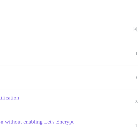
回
1
ification
2
ion without enabling Let's Encrypt
1