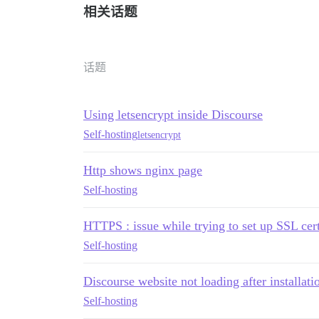
相关话题
话题
Using letsencrypt inside Discourse
Self-hosting
letsencrypt
Http shows nginx page
Self-hosting
HTTPS : issue while trying to set up SSL cert
Self-hosting
Discourse website not loading after installat
Self-hosting