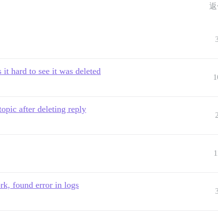
返
it hard to see it was deleted
1
opic after deleting reply
1
rk, found error in logs