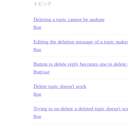
トピック
Deleting a topic cannot be undone
Bug
Editing the deletion message of a topic makes 
Bug
Button to delete reply becomes one to delete t
Bug
fixed
Delete topic doesn't work
Bug
Trying to un-delete a deleted topic doesn't wo
Bug