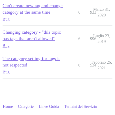
Can't create new tag and change
Marzo 31,
category at the same time
6
933
2020
Bug
Changing category - "this topic
Luglio 23,
has tags that aren't allowed"
6
996
2019
Bug
The category setting for tags is
Febbraio 26,
not respected
0
534
2021
Bug
Home
Categorie
Linee Guida
Termini del Servizio