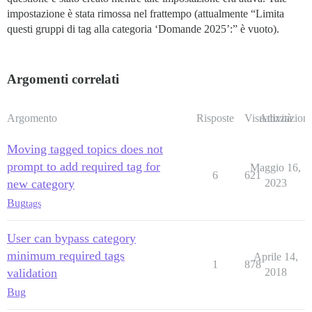
impostazione è stata rimossa nel frattempo (attualmente “Limita
questi gruppi di tag alla categoria ‘Domande 2025’:” è vuoto).
Argomenti correlati
Argomento
Risposte
Visualizzazioni
Attività
Moving tagged topics does not
prompt to add required tag for
Maggio 16,
6
621
new category
2023
Bug
tags
User can bypass category
minimum required tags
Aprile 14,
1
878
validation
2018
Bug