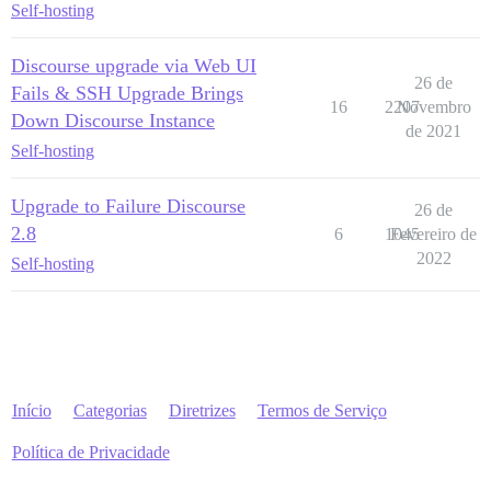
Self-hosting
Discourse upgrade via Web UI
26 de
Fails & SSH Upgrade Brings
16
2207
Novembro
Down Discourse Instance
de 2021
Self-hosting
Upgrade to Failure Discourse
26 de
2.8
6
1045
Fevereiro de
2022
Self-hosting
Início
Categorias
Diretrizes
Termos de Serviço
Política de Privacidade