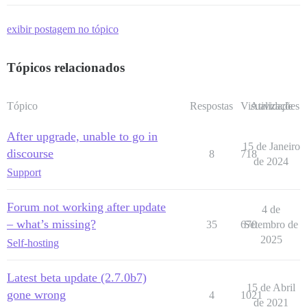
exibir postagem no tópico
Tópicos relacionados
Tópico
Respostas
Visualizações
Atividade
After upgrade, unable to go in
15 de Janeiro
discourse
8
718
de 2024
Support
Forum not working after update
4 de
– what’s missing?
35
670
Setembro de
2025
Self-hosting
Latest beta update (2.7.0b7)
15 de Abril
gone wrong
4
1021
de 2021