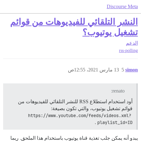
Discourse Meta
النشر التلقائي للفيديوهات من قوائم
تشغيل يوتيوب؟
الدعم
rss-polling
simon
5
13 مارس 2021، 12:55ص
renato:
أود استخدام استطلاع RSS للنشر التلقائي للفيديوهات من
قوائم تشغيل يوتيوب، والتي تكون بصيغة:
https://www.youtube.com/feeds/videos.xml?
.
playlist_id=ID
يبدو أنه يمكن جلب تغذية قناة يوتيوب باستخدام هذا الملحق. ربما