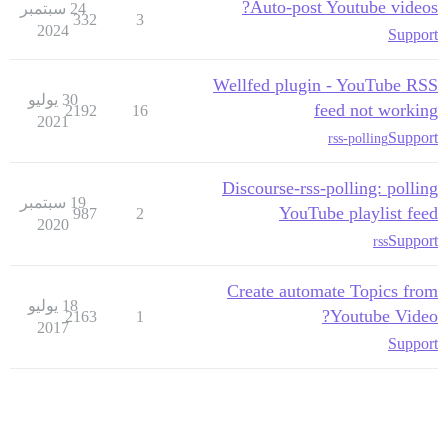
Auto-post Youtube videos?
24 سبتمبر
332
3
2024
Support
Wellfed plugin - YouTube RSS
30 يوليو
feed not working
2192
16
2021
Support
rss-polling
Discourse-rss-polling: polling
19 سبتمبر
YouTube playlist feed
987
2
2020
Support
rss
Create automate Topics from
18 يوليو
Youtube Video?
2163
1
2017
Support