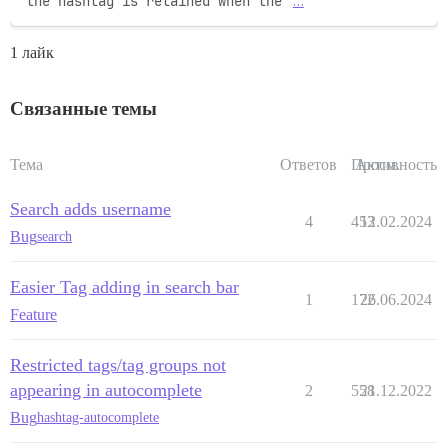
the hashtag is retained when the 
…
1 лайк
Связанные темы
Тема
Ответов
Просм.
Активность
Search adds username
4
453
12.02.2024
Bug
search
Easier Tag adding in search bar
1
172
26.06.2024
Feature
Restricted tags/tag groups not
appearing in autocomplete
2
558
21.12.2022
Bug
hashtag-autocomplete