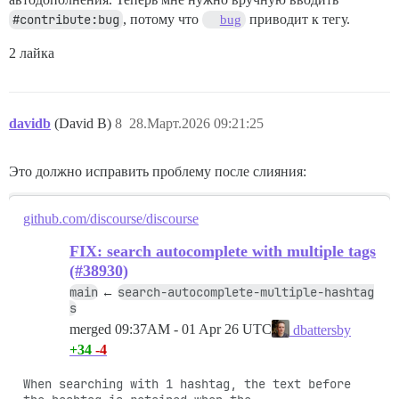
#contribute:bug
, потому что
приводит к тегу.
bug
2 лайка
davidb
(David B)
8
28.Март.2026 09:21:25
Это должно исправить проблему после слияния:
github.com/discourse/discourse
FIX: search autocomplete with multiple tags
(#38930)
main
search-autocomplete-multiple-hashtag
←
s
merged
09:37AM - 01 Apr 26 UTC
dbattersby
+34
-4
When searching with 1 hashtag, the text before 