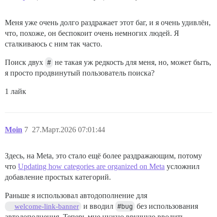
Меня уже очень долго раздражает этот баг, и я очень удивлён,
что, похоже, он беспокоит очень немногих людей. Я
сталкиваюсь с ним так часто.
Поиск двух
#
не такая уж редкость для меня, но, может быть,
я просто продвинутый пользователь поиска?
1 лайк
Moin
7
27.Март.2026 07:01:44
Здесь, на Meta, это стало ещё более раздражающим, потому
что
Updating how categories are organized on Meta
усложнил
добавление простых категорий.
Раньше я использовал автодополнение для
и вводил
#bug
без использования
welcome-link-banner
автодополнения. Теперь мне нужно вручную вводить