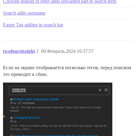
Clicking instead of enter adds unwanted part to search term
Search adds username
Easier Tag adding in search bar
twofoursixeight
2
09.Февраль.2024 16:37:57
Если на экране отображается несколько тегов, перед поиском
это приводит к сбою.