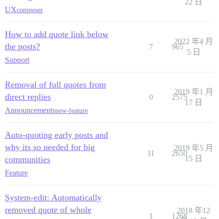
22 日
UX
composer
How to add quote link below
2022 年4 月
the posts?
7
965
5 日
Support
Removal of full quotes from
2019 年1 月
direct replies
0
2575
17 日
Announcements
new-feature
Auto-quoting early posts and
why its so needed for big
2019 年5 月
11
2650
communities
15 日
Feature
System-edit: Automatically
removed quote of whole
2018 年12
1
1268