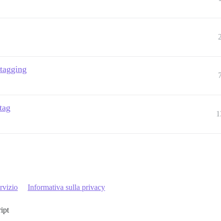
 tagging
tag
1
rvizio
Informativa sulla privacy
ript