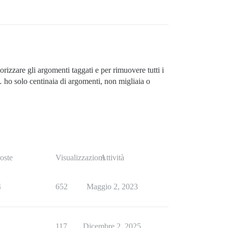
orizzare gli argomenti taggati e per rimuovere tutti i
… ho solo centinaia di argomenti, non migliaia o
oste
Visualizzazioni
Attività
4
652
Maggio 2, 2023
1
117
Dicembre 2, 2025