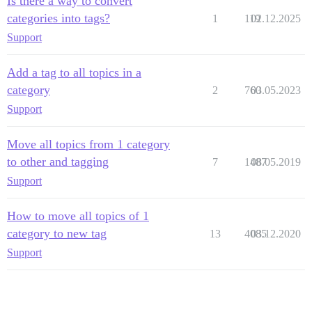
Is there a way to convert
categories into tags?
1
119
02.12.2025
Support
Add a tag to all topics in a
category
2
760
03.05.2023
Support
Move all topics from 1 category
to other and tagging
7
1487
08.05.2019
Support
How to move all topics of 1
category to new tag
13
4085
03.12.2020
Support