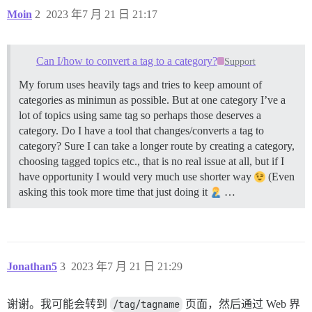
Moin
2
2023 年7 月 21 日 21:17
Can I/how to convert a tag to a category?
Support
My forum uses heavily tags and tries to keep amount of
categories as minimun as possible. But at one category I’ve a
lot of topics using same tag so perhaps those deserves a
category. Do I have a tool that changes/converts a tag to
category? Sure I can take a longer route by creating a category,
choosing tagged topics etc., that is no real issue at all, but if I
have opportunity I would very much use shorter way
(Even
asking this took more time that just doing it
…
Jonathan5
3
2023 年7 月 21 日 21:29
谢谢。我可能会转到
/tag/tagname
页面，然后通过 Web 界