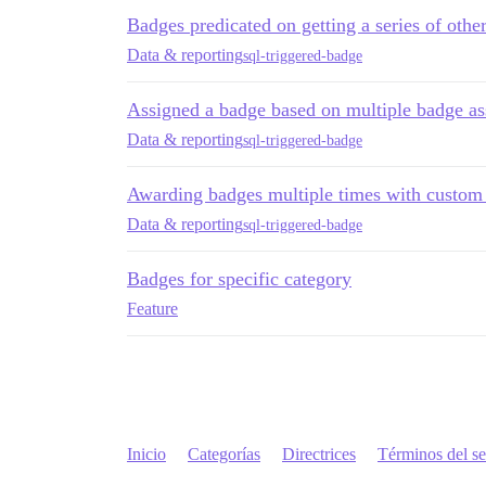
Badges predicated on getting a series of othe
Data & reporting
sql-triggered-badge
Assigned a badge based on multiple badge a
Data & reporting
sql-triggered-badge
Awarding badges multiple times with custo
Data & reporting
sql-triggered-badge
Badges for specific category
Feature
Inicio
Categorías
Directrices
Términos del se