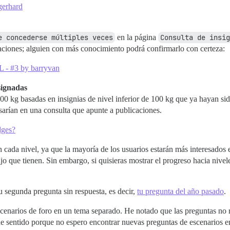
 gerhard
e concederse múltiples veces
en la página
Consulta de insig
caciones; alguien con más conocimiento podrá confirmarlo con certeza:
L - #3 by barryvan
signadas
400 kg basadas en insignias de nivel inferior de 100 kg que ya hayan si
asarían en una consulta que apunte a publicaciones.
dges?
n cada nivel, ya que la mayoría de los usuarios estarán más interesados 
ajo que tienen. Sin embargo, si quisieras mostrar el progreso hacia nivele
tu segunda pregunta sin respuesta, es decir,
tu pregunta del año pasado
.
escenarios de foro en un tema separado. He notado que las preguntas no 
ene sentido porque no espero encontrar nuevas preguntas de escenarios 