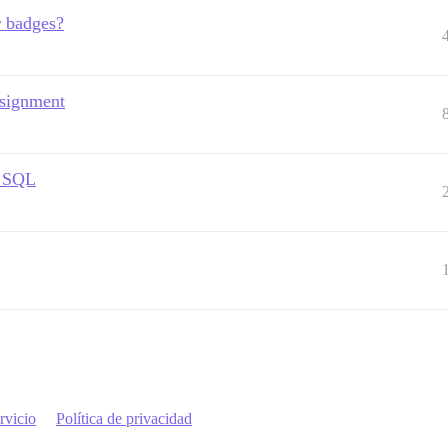
r badges?
ssignment
m SQL
rvicio
Política de privacidad