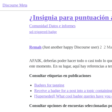
Discourse Meta
¿Insignia para puntuación 
Comunidad
Datos e informes
sql-triggered-badge
Remah
(Just another happy Discourse user)
2
2 Ma
AFAIK, deberías poder hacer todo o casi todo lo que
este momento. En su lugar, aquí hay referencias a te
Consultar etiquetas en publicaciones
Badges for tagging
Receive a badge for a post into a topic containing
[Superseded] What cool badge queries have you 
Consultar opciones de encuestas seleccionadas p