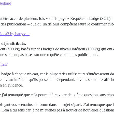
 gerhard
ut être accordé plusieurs fois » sur la page « Requête de badge (SQL) »
 des publications – quelqu’un de plus compétent saura le confirmer avec
L - #3 by barryvan
 déjà attribués.
r (400 kg) basés sur des badges de niveau inférieur (100 kg) qui ont d
 ne seraient pas basés sur une requête ciblant des publications.
dges?
 badge à chaque niveau, car la plupart des utilisateurs s’intéresseront da
 niveau inférieur qu’ils possèdent. Cependant, si vous souhaitez affiche
on en évidence.
e j’ai remarqué que cela pourrait être votre deuxième question sans répo
laçant vos scénarios de forum dans un sujet séparé. J’ai remarqué que l
. Cela a du sens car je ne m’attends pas à trouver de nouvelles question