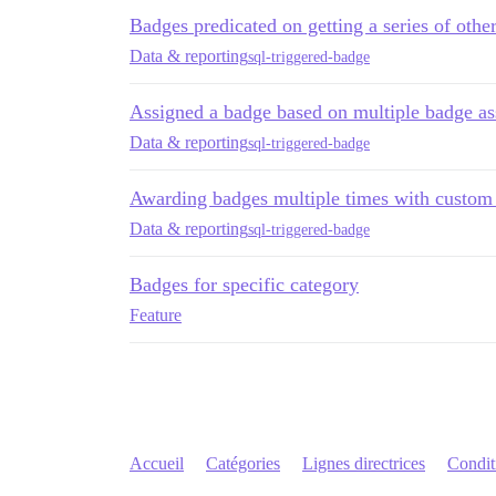
Badges predicated on getting a series of othe
Data & reporting
sql-triggered-badge
Assigned a badge based on multiple badge a
Data & reporting
sql-triggered-badge
Awarding badges multiple times with custo
Data & reporting
sql-triggered-badge
Badges for specific category
Feature
Accueil
Catégories
Lignes directrices
Conditi