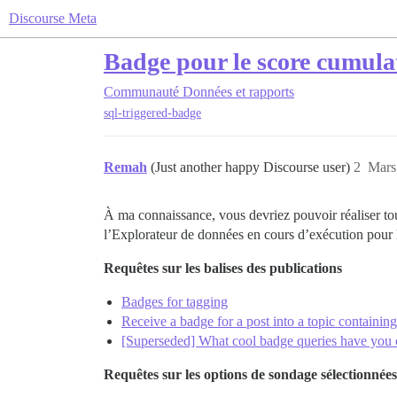
Discourse Meta
Badge pour le score cumulati
Communauté
Données et rapports
sql-triggered-badge
Remah
(Just another happy Discourse user)
2
Mars
À ma connaissance, vous devriez pouvoir réaliser tou
l’Explorateur de données en cours d’exécution pour l
Requêtes sur les balises des publications
Badges for tagging
Receive a badge for a post into a topic containing
[Superseded] What cool badge queries have you 
Requêtes sur les options de sondage sélectionnées