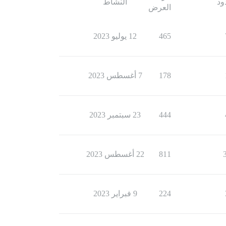
ود
النشاط
العرض
465
12 يوليو 2023
178
7 أغسطس 2023
444
23 سبتمبر 2023
811
22 أغسطس 2023
224
9 فبراير 2023