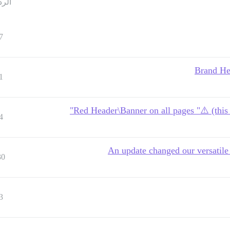
الرد
7
Brand He
1
Red Header\Banner on all pages "⚠️ (this 
4
An update changed our versatil
30
3