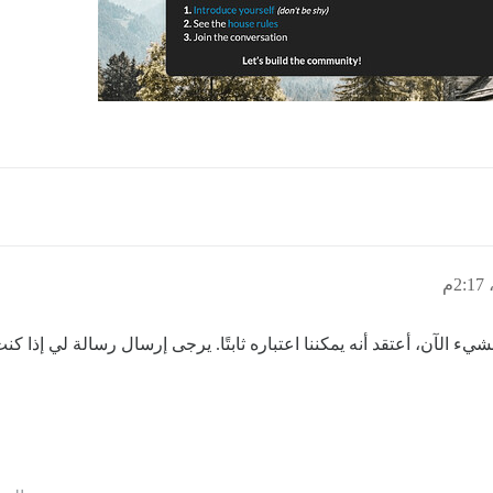
يء الآن، أعتقد أنه يمكننا اعتباره ثابتًا. يرجى إرسال رسالة لي إذا ك