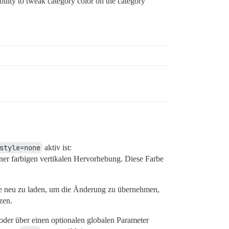
bility to tweak category color on the category
style=none
aktiv ist:
iner farbigen vertikalen Hervorhebung. Diese Farbe
te neu zu laden, um die Änderung zu übernehmen,
zen.
oder über einen optionalen globalen Parameter