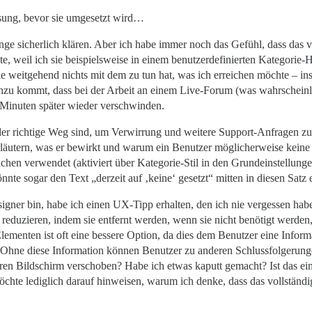
ung, bevor sie umgesetzt wird…
ge sicherlich klären. Aber ich habe immer noch das Gefühl, dass das v
e, weil ich sie beispielsweise in einem benutzerdefinierten Kategorie-
e weitgehend nichts mit dem zu tun hat, was ich erreichen möchte – ins
zu kommt, dass bei der Arbeit an einem Live-Forum (was wahrscheinlic
Minuten später wieder verschwinden.
 der richtige Weg sind, um Verwirrung und weitere Support-Anfragen 
rläutern, was er bewirkt und warum ein Benutzer möglicherweise kein
chen verwendet (aktiviert über Kategorie-Stil in den Grundeinstellung
e sogar den Text „derzeit auf ‚keine‘ gesetzt“ mitten in diesen Satz
signer bin, habe ich einen UX-Tipp erhalten, den ich nie vergessen ha
eduzieren, indem sie entfernt werden, wenn sie nicht benötigt werde
menten ist oft eine bessere Option, da dies dem Benutzer eine Informat
ant. Ohne diese Information können Benutzer zu anderen Schlussfolgeru
en Bildschirm verschoben? Habe ich etwas kaputt gemacht? Ist das ein 
öchte lediglich darauf hinweisen, warum ich denke, dass das vollständi