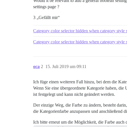
Would it be relevant to add a general boolean settin
settings page ?
3 „Gefällt mir“
Category color selector hidden when category style 
Category color selector hidden when category style 
oca
2
15. Juli 2019 um 09:11
Ich füge einen weiteren Fall hinzu, bei dem die Kate
Wenn Sie eine übergeordnete Kategorie haben, die Un
ist festgelegt und kann nicht geändert werden.
Der einzige Weg, die Farbe zu ändern, besteht darin,
die Kategorienfarbe anzupassen und anschließend di
Ich bitte erneut um die Möglichkeit, die Farbe auc