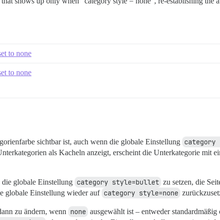
g that shows up only when “category style = none”, re-establishing the a
set to none
set to none
gorienfarbe sichtbar ist, auch wenn die globale Einstellung
category 
terkategorien als Kacheln anzeigt, erscheint die Unterkategorie mit e
 die globale Einstellung
category style=bullet
zu setzen, die Sei
e globale Einstellung wieder auf
category style=none
zurückzuset
h dann zu ändern, wenn
none
ausgewählt ist – entweder standardmäßig 