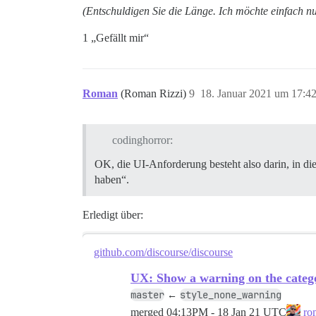
(Entschuldigen Sie die Länge. Ich möchte einfach nur
1 „Gefällt mir“
Roman
(Roman Rizzi)
9
18. Januar 2021 um 17:4
codinghorror:
OK, die UI-Anforderung besteht also darin, in d
haben“.
Erledigt über:
github.com/discourse/discourse
UX: Show a warning on the categor
master
style_none_warning
←
merged
04:13PM - 18 Jan 21 UTC
rom