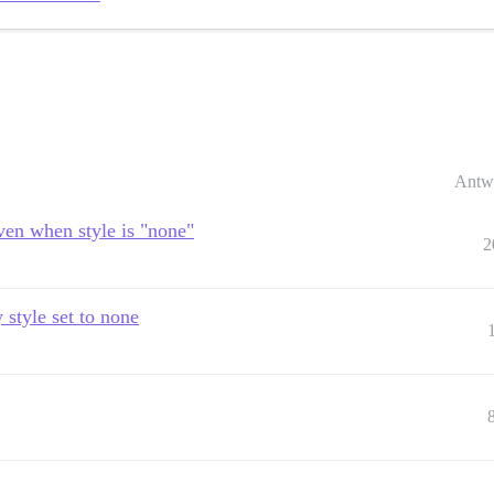
Antw
ven when style is "none"
2
 style set to none