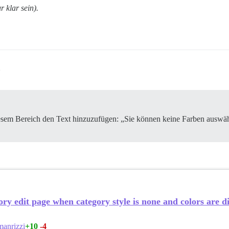
 klar sein).
2
iesem Bereich den Text hinzuzufügen: „Sie können keine Farben auswähl
y edit page when category style is none and colors are di
+10
-4
anrizzi