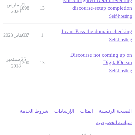
Misconfigured DNS preventing
21 مارس
discourse-setup completion
1898
13
2020
Self-hosting
I cant Pass the domain checking
1
10 يناير 2023
637
Self-hosting
Discourse not coming up on
25 سبتمبر
DigitalOcean
1200
13
2018
Self-hosting
الصفحة الرئيسية
الفئات
الإرشادات
شروط الخدمة
سياسة الخصوصية