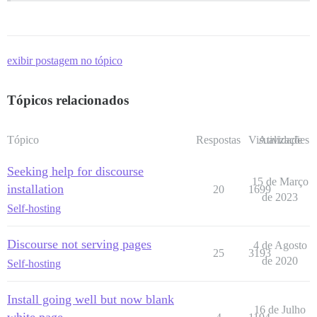
exibir postagem no tópico
Tópicos relacionados
Tópico
Respostas
Visualizações
Atividade
Seeking help for discourse
15 de Março
installation
20
1699
de 2023
Self-hosting
Discourse not serving pages
4 de Agosto
25
3193
de 2020
Self-hosting
Install going well but now blank
16 de Julho