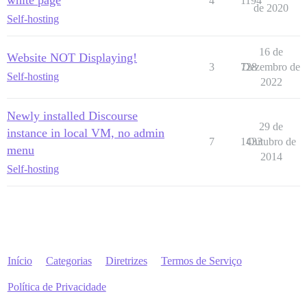
white page
4
1194
de 2020
Self-hosting
16 de
Website NOT Displaying!
3
728
Dezembro de
Self-hosting
2022
Newly installed Discourse
29 de
instance in local VM, no admin
7
1433
Outubro de
menu
2014
Self-hosting
Início
Categorias
Diretrizes
Termos de Serviço
Política de Privacidade