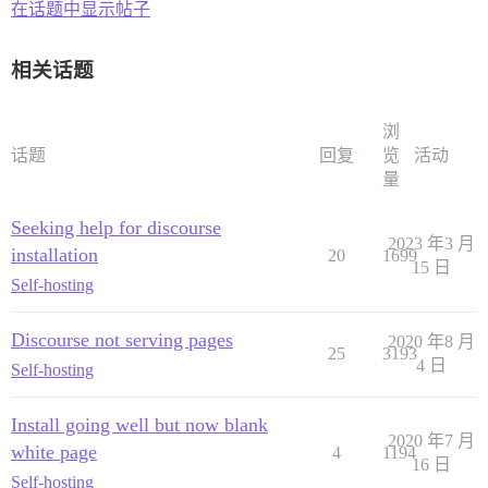
在话题中显示帖子
相关话题
浏
话题
回复
览
活动
量
Seeking help for discourse
2023 年3 月
installation
20
1699
15 日
Self-hosting
Discourse not serving pages
2020 年8 月
25
3193
4 日
Self-hosting
Install going well but now blank
2020 年7 月
white page
4
1194
16 日
Self-hosting