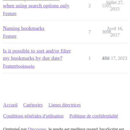
Juillet 27,
when using search options only
2
1105
2015
Feature
Naming bookmarks
Avril 16,
7
3698
2017
Feature
Is it possible to sort and/or filter
my bookmarks by due date?
1
450
Mai 17, 2023
Feature
bookmarks
Accueil
Catégories
Lignes directrices
Conditions générales d'utilisation
Politique de confidentialité
Optimisé par
Discourse
, le rendu est meilleur quand JavaScript est