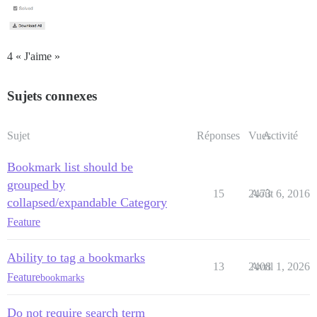
4 « J'aime »
Sujets connexes
Sujet
Réponses
Vues
Activité
Bookmark list should be
grouped by
15
2473
Août 6, 2016
collapsed/expandable Category
Feature
Ability to tag a bookmarks
13
2408
Avril 1, 2026
Feature
bookmarks
Do not require search term