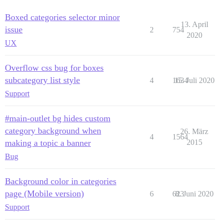
Boxed categories selector minor
13. April
issue
2
754
2020
UX
Overflow css bug for boxes
subcategory list style
4
1634
15. Juli 2020
Support
#main-outlet bg hides custom
category background when
26. März
4
1564
making a topic a banner
2015
Bug
Background color in categories
page (Mobile version)
6
623
8. Juni 2020
Support