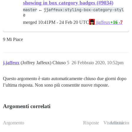
showing in box category badges (#9034)
master
jjaffeux:styling-box-category-styl
←
e
merged
10:41PM - 24 Feb 20 UTC
+16
-7
jjaffeux
9 Mi Piace
j.jaffeux
(Joffrey Jaffeux) Chiuso
5
26 Febbraio 2020, 10:52pm
Questo argomento è stato automaticamente chiuso due giorni dopo
l’ultima risposta. Non sono più consentite nuove risposte.
Argomenti correlati
Argomento
Risposte
Visualizzazioni
Attività