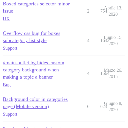
Boxed categories selector minor
Aprile 13,
issue
2
754
2020
UX
Overflow css bug for boxes
Luglio 15,
subcategory list style
4
1632
2020
Support
#main-outlet bg hides custom
category background when
Marzo 26,
4
1564
making a topic a banner
2015
Bug
Background color in categories
Giugno 8,
page (Mobile version)
6
623
2020
Support