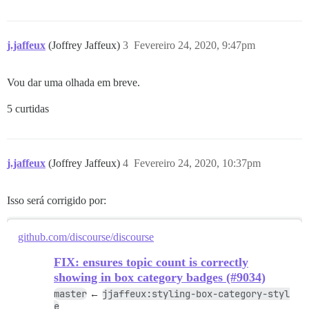
j.jaffeux
(Joffrey Jaffeux)
3
Fevereiro 24, 2020, 9:47pm
Vou dar uma olhada em breve.
5 curtidas
j.jaffeux
(Joffrey Jaffeux)
4
Fevereiro 24, 2020, 10:37pm
Isso será corrigido por:
github.com/discourse/discourse
FIX: ensures topic count is correctly
showing in box category badges (#9034)
master
jjaffeux:styling-box-category-styl
←
e