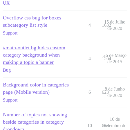
UX
Overflow css bug for boxes
15 de Julho
subcategory list style
4
1632
de 2020
Support
#main-outlet bg hides custom
category background when
26 de Março
4
1564
making a topic a banner
de 2015
Bug
Background color in categories
8 de Junho
page (Mobile version)
6
623
de 2020
Support
Number of topics not showing
16 de
beside categories in category
10
682
Setembro de
dropdown