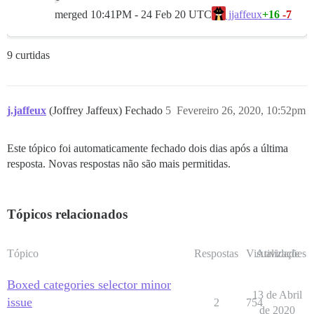
merged
10:41PM - 24 Feb 20 UTC
+16
-7
jjaffeux
9 curtidas
j.jaffeux
(Joffrey Jaffeux) Fechado
5
Fevereiro 26, 2020, 10:52pm
Este tópico foi automaticamente fechado dois dias após a última
resposta. Novas respostas não são mais permitidas.
Tópicos relacionados
Tópico
Respostas
Visualizações
Atividade
Boxed categories selector minor
13 de Abril
issue
2
754
de 2020