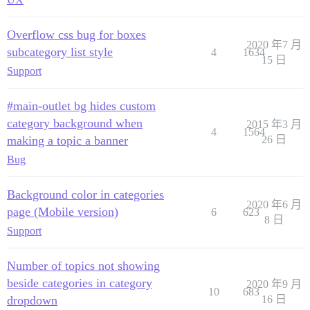
Overflow css bug for boxes
2020 年7 月
subcategory list style
4
1634
15 日
Support
#main-outlet bg hides custom
category background when
2015 年3 月
4
1564
making a topic a banner
26 日
Bug
Background color in categories
2020 年6 月
page (Mobile version)
6
623
8 日
Support
Number of topics not showing
beside categories in category
2020 年9 月
10
683
dropdown
16 日