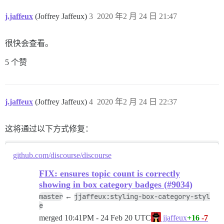
j.jaffeux
(Joffrey Jaffeux)
3
2020 年2 月 24 日 21:47
很快会查看。
5 个赞
j.jaffeux
(Joffrey Jaffeux)
4
2020 年2 月 24 日 22:37
这将通过以下方式修复：
github.com/discourse/discourse
FIX: ensures topic count is correctly
showing in box category badges (#9034)
master
jjaffeux:styling-box-category-styl
←
e
merged
10:41PM - 24 Feb 20 UTC
+16
-7
jjaffeux