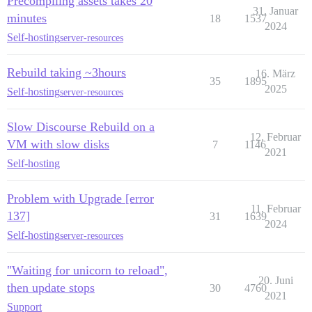
Precompiling assets takes 20
31. Januar
minutes
18
1537
2024
Self-hosting
server-resources
Rebuild taking ~3hours
16. März
35
1895
2025
Self-hosting
server-resources
Slow Discourse Rebuild on a
12. Februar
VM with slow disks
7
1146
2021
Self-hosting
Problem with Upgrade [error
11. Februar
137]
31
1639
2024
Self-hosting
server-resources
"Waiting for unicorn to reload",
20. Juni
then update stops
30
4760
2021
Support