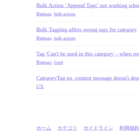
Bulk Action ‘Append Tags’ not working when 
Bug
tags
,
bulk-actions
Bulk Tagging offers wrong tags for category
Bug
tags
,
bulk-actions
Tag 'Can't be used in this category' - when res
Bug
tags
,
fixed
CategoryTag no_content message doesn't des
UX
ホーム
カテゴリ
ガイドライン
利用規