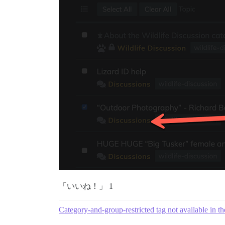
「いいね！」 1
Category-and-group-restricted tag not available in t