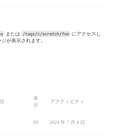
oo
または
/tags/c/scratch/foo
にアクセスし
ッセージが表示されます。
表
信
アクティビティ
示
1
69
2024 年 7 月 4 日