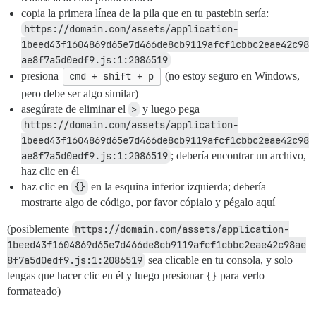
copia la primera línea de la pila que en tu pastebin sería:
https://domain.com/assets/application-
1beed43f1604869d65e7d466de8cb9119afcf1cbbc2eae42c98
ae8f7a5d0edf9.js:1:2086519
presiona
cmd + shift + p
(no estoy seguro en Windows,
pero debe ser algo similar)
asegúrate de eliminar el
>
y luego pega
https://domain.com/assets/application-
1beed43f1604869d65e7d466de8cb9119afcf1cbbc2eae42c98
ae8f7a5d0edf9.js:1:2086519
; debería encontrar un archivo,
haz clic en él
haz clic en
{}
en la esquina inferior izquierda; debería
mostrarte algo de código, por favor cópialo y pégalo aquí
(posiblemente
https://domain.com/assets/application-
1beed43f1604869d65e7d466de8cb9119afcf1cbbc2eae42c98ae
8f7a5d0edf9.js:1:2086519
sea clicable en tu consola, y solo
tengas que hacer clic en él y luego presionar {} para verlo
formateado)