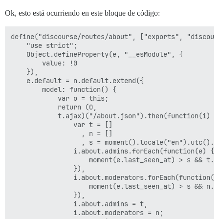
Ok, esto está ocurriendo en este bloque de código:
define("discourse/routes/about", ["exports", "discour
    "use strict";

    Object.defineProperty(e, "__esModule", {

        value: !0

    }),

    e.default = n.default.extend({

        model: function() {

            var o = this;

            return (0,

            t.ajax)("/about.json").then(function(i) {

                var t = []

                  , n = []

                  , s = moment().locale("en").utc().s
                i.about.admins.forEach(function(e) {

                    moment(e.last_seen_at) > s && t.pu
                }),

                i.about.moderators.forEach(function(e)
                    moment(e.last_seen_at) > s && n.pu
                }),

                i.about.admins = t,

                i.about.moderators = n;
