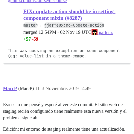
github.com/discourse/discourse
FIX: update action should be in setting-
component mixin (#8287)
master
jjaffeux:no-update-action
←
merged
12:54PM - 02 Nov 19 UTC
jjaffeux
+57
-59
This was causing an exception on some component 
(eg: value-list in a theme-compo
…
MarcP
(MarcP)
11
3 Noviembre, 2019 14:49
Eso es lo que pensé y esperé al ver este commit. El sitio web de
staging recién configurado tiene realmente esta nueva versión y el
problema sigue ahí..
Edición: mi entorno de staging realmente tiene una actualización.