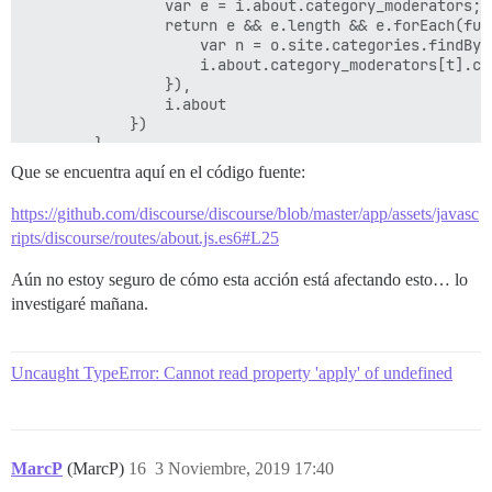
                var e = i.about.category_moderators;

                return e && e.length && e.forEach(func
                    var n = o.site.categories.findBy(
                    i.about.category_moderators[t].cat
                }),

                i.about

            })

        },

        titleToken: function() {

Que se encuentra aquí en el código fuente:
            return I18n.t("about.simple_title")

        },

https://github.com/discourse/discourse/blob/master/app/assets/javasc
        actions: {

ripts/discourse/routes/about.js.es6#L25
            didTransition: function() {

                return this.controllerFor("applicatio
Aún no estoy seguro de cómo esta acción está afectando esto… lo
                !0

            }

investigaré mañana.
        }

    })

Uncaught TypeError: Cannot read property 'apply' of undefined
MarcP
(MarcP)
16
3 Noviembre, 2019 17:40