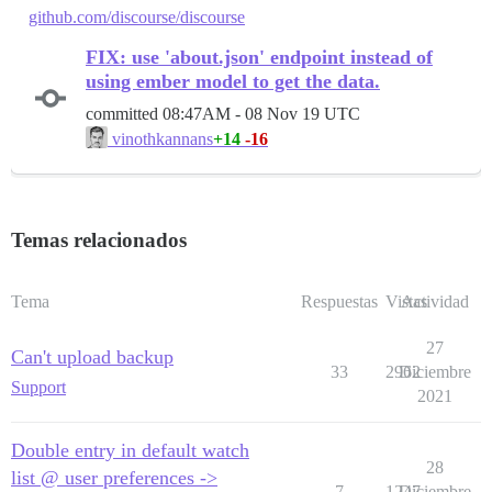
github.com/discourse/discourse
FIX: use 'about.json' endpoint instead of
using ember model to get the data.
committed
08:47AM - 08 Nov 19 UTC
+14
-16
vinothkannans
Temas relacionados
Tema
Respuestas
Vistas
Actividad
27
Can't upload backup
33
2962
Diciembre
Support
2021
Double entry in default watch
28
list @ user preferences ->
7
1247
Diciembre