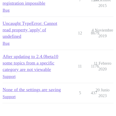
registration impossible
2015
Bug
Uncaught TypeError: Cannot
read property 'apply' of
4 Noviembre
12
8679
undefined
2019
Bug
After updating to 2.4.0beta10
some topics from a specific
11 Febrero
11
1176
category are not viewable
2020
Support
None of the settings are saving
20 Junio
5
437
2023
Support