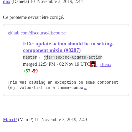
dax
(Daniela)
10
Novembre 3, 2019, 2:44
Ce problème devrait être corrigé,
github.com/discourse/discourse
FIX: update action should be in setting-
component mixin (#8287)
master
jjaffeux:no-update-action
←
merged
12:54PM - 02 Nov 19 UTC
jjaffeux
+57
-59
This was causing an exception on some component 
(eg: value-list in a theme-compo
…
MarcP
(MarcP)
11
Novembre 3, 2019, 2:49