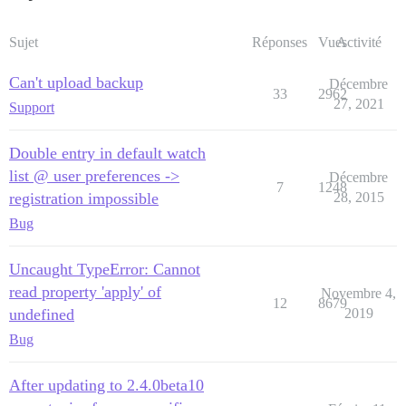
Sujet
Réponses
Vues
Activité
Can't upload backup
Décembre
33
2962
27, 2021
Support
Double entry in default watch
list @ user preferences ->
Décembre
7
1248
registration impossible
28, 2015
Bug
Uncaught TypeError: Cannot
read property 'apply' of
Novembre 4,
12
8679
undefined
2019
Bug
After updating to 2.4.0beta10