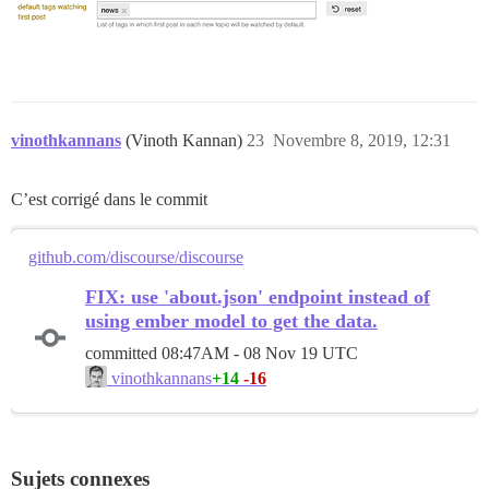
vinothkannans
(Vinoth Kannan)
23
Novembre 8, 2019, 12:31
C’est corrigé dans le commit
github.com/discourse/discourse
FIX: use 'about.json' endpoint instead of
using ember model to get the data.
committed
08:47AM - 08 Nov 19 UTC
+14
-16
vinothkannans
Sujets connexes