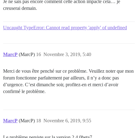
Je ne sais pas encore comment cette action impacte cela… je
                !0

            }

creuserai demain.
        }

    })

Uncaught TypeError: Cannot read property 'apply' of undefined
MarcP
(MarcP)
16
Novembre 3, 2019, 5:40
Merci de vous être penché sur ce problème. Veuillez noter que mon
forum fonctionne parfaitement par ailleurs, il n’y a donc pas
d’urgence. C’est dimanche soir, profitez-en et merci d’avoir
confirmé le problème.
MarcP
(MarcP)
18
Novembre 6, 2019, 9:55
Le problème persiste sur la version 2.4.0beta7.