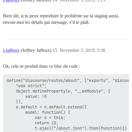
Bien sûr, si tu peux reproduire le problème sur la staging aussi,
envoie-moi les détails par message, s’il te plaît.
j.jaffeux
(Joffrey Jaffeux)
15
Novembre 3, 2019, 5:38
Ok, cela se produit dans ce bloc de code :
define("discourse/routes/about", ["exports", "discour
    "use strict";

    Object.defineProperty(e, "__esModule", {

        value: !0

    }),

    e.default = n.default.extend({

        model: function() {

            var o = this;

            return (0,

            t.ajax)("/about.json").then(function(i) {
