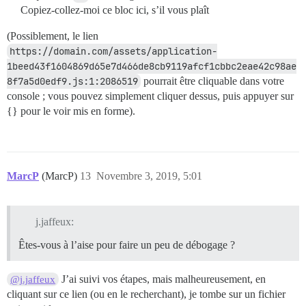
Copiez-collez-moi ce bloc ici, s’il vous plaît
(Possiblement, le lien
https://domain.com/assets/application-
1beed43f1604869d65e7d466de8cb9119afcf1cbbc2eae42c98ae
8f7a5d0edf9.js:1:2086519
pourrait être cliquable dans votre
console ; vous pouvez simplement cliquer dessus, puis appuyer sur
{} pour le voir mis en forme).
MarcP
(MarcP)
13
Novembre 3, 2019, 5:01
j.jaffeux:
Êtes-vous à l’aise pour faire un peu de débogage ?
J’ai suivi vos étapes, mais malheureusement, en
@j.jaffeux
cliquant sur ce lien (ou en le recherchant), je tombe sur un fichier