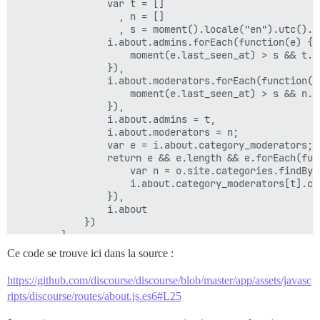
                var t = []

                  , n = []

                  , s = moment().locale("en").utc().s
                i.about.admins.forEach(function(e) {

                    moment(e.last_seen_at) > s && t.pu
                }),

                i.about.moderators.forEach(function(e)
                    moment(e.last_seen_at) > s && n.pu
                }),

                i.about.admins = t,

                i.about.moderators = n;

                var e = i.about.category_moderators;

                return e && e.length && e.forEach(func
                    var n = o.site.categories.findBy(
                    i.about.category_moderators[t].cat
                }),

                i.about

            })

        },

        titleToken: function() {

Ce code se trouve ici dans la source :
            return I18n.t("about.simple_title")

        },

https://github.com/discourse/discourse/blob/master/app/assets/javasc
        actions: {

ripts/discourse/routes/about.js.es6#L25
            didTransition: function() {

                return this.controllerFor("applicatio