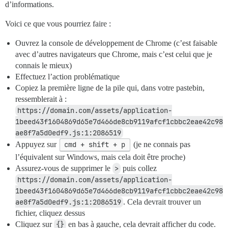
d’informations.
Voici ce que vous pourriez faire :
Ouvrez la console de développement de Chrome (c’est faisable
avec d’autres navigateurs que Chrome, mais c’est celui que je
connais le mieux)
Effectuez l’action problématique
Copiez la première ligne de la pile qui, dans votre pastebin,
ressemblerait à :
https://domain.com/assets/application-
1beed43f1604869d65e7d466de8cb9119afcf1cbbc2eae42c98
ae8f7a5d0edf9.js:1:2086519
Appuyez sur
cmd + shift + p
(je ne connais pas
l’équivalent sur Windows, mais cela doit être proche)
Assurez-vous de supprimer le
>
puis collez
https://domain.com/assets/application-
1beed43f1604869d65e7d466de8cb9119afcf1cbbc2eae42c98
ae8f7a5d0edf9.js:1:2086519
. Cela devrait trouver un
fichier, cliquez dessus
Cliquez sur
{}
en bas à gauche, cela devrait afficher du code.