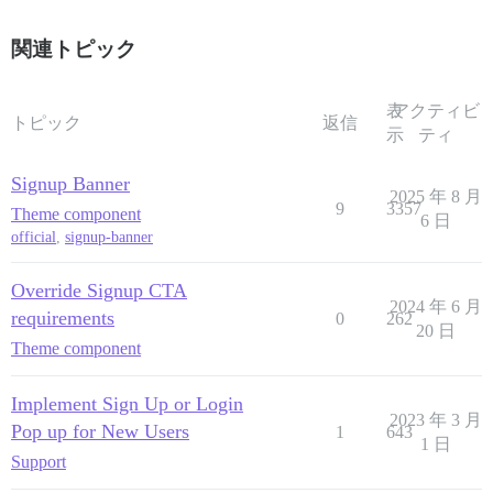
関連トピック
表
アクティビ
トピック
返信
示
ティ
Signup Banner
2025 年 8 月
9
3357
Theme component
6 日
official
,
signup-banner
Override Signup CTA
2024 年 6 月
requirements
0
262
20 日
Theme component
Implement Sign Up or Login
2023 年 3 月
Pop up for New Users
1
643
1 日
Support