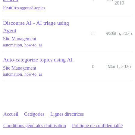
2019
Feature
suggested-topics
Discourse AI - AI triage using
Agent
11
940
Août 5, 2025
Site Management
automation
,
how-to
,
ai
Auto-categorize topics using AI
0
114
Mai 1, 2026
Site Management
automation
,
how-to
,
ai
Accueil
Catégories
Lignes directrices
Conditions générales d'utilisation
Politique de confidentialité