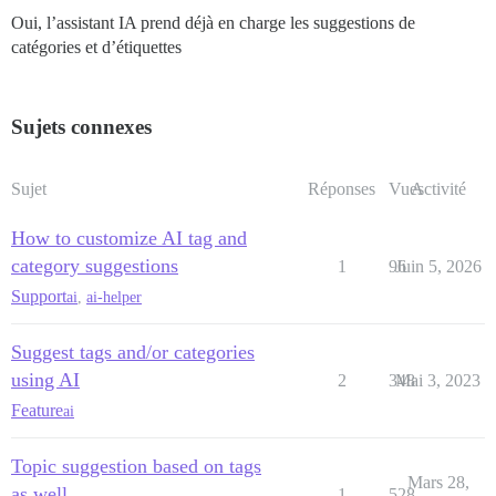
Oui, l’assistant IA prend déjà en charge les suggestions de
catégories et d’étiquettes
Sujets connexes
Sujet
Réponses
Vues
Activité
How to customize AI tag and
category suggestions
1
96
Juin 5, 2026
Support
ai
,
ai-helper
Suggest tags and/or categories
using AI
2
348
Mai 3, 2023
Feature
ai
Topic suggestion based on tags
Mars 28,
as well
1
528