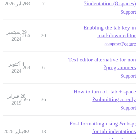
indentation (8 spaces)?
7
3 يناير 2026
203
Support
Enabling the tab key in
29 سبتمبر
markdown editor
5166
20
2024
Feature
composer
Text editor alternative for non
4 أكتوبر
programmers?
269
6
2024
Support
How to turn off tab + space
28 فبراير
submitting a reply?
2595
36
2019
Support
Post formatting using &nbsp;
for tab indentations
13
12 يناير 2026
371