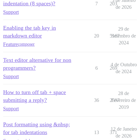
3 de Janeiro
indentation (8 spaces)?
7
203
de 2026
Support
Enabling the tab key in
29 de
markdown editor
20
5167
Setembro de
2024
Feature
composer
Text editor alternative for non
4 de Outubro
programmers?
6
269
de 2024
Support
How to turn off tab + space
28 de
submitting a reply?
36
2597
Fevereiro de
2019
Support
Post formatting using &nbsp;
12 de Janeiro
for tab indentations
13
371
de 2026