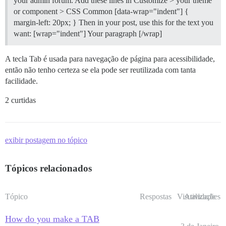
your admin forum. Add these lines in Customize > your theme
or component > CSS Common [data-wrap="indent"] {
margin-left: 20px; } Then in your post, use this for the text you
want: [wrap="indent"] Your paragraph [/wrap]
A tecla Tab é usada para navegação de página para acessibilidade,
então não tenho certeza se ela pode ser reutilizada com tanta
facilidade.
2 curtidas
exibir postagem no tópico
Tópicos relacionados
Tópico
Respostas
Visualizações
Atividade
How do you make a TAB