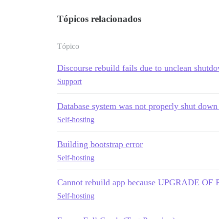
Tópicos relacionados
Tópico
Discourse rebuild fails due to unclean shutd
Support
Database system was not properly shut down 
Self-hosting
Building bootstrap error
Self-hosting
Cannot rebuild app because UPGRADE O
Self-hosting