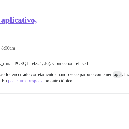
 aplicativo,
, 8:00am
es_run/.s.PGSQL.5432", 36): Connection refused
não foi encerrado corretamente quando você parou o contêiner
app
. I
s. Eu
postei uma resposta
no outro tópico.