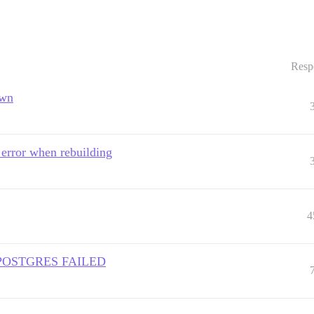
Resp
own
error when rebuilding
4
F POSTGRES FAILED