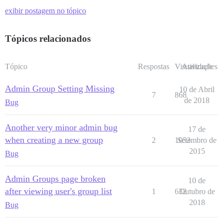
exibir postagem no tópico
Tópicos relacionados
Tópico
Respostas
Visualizações
Atividade
Admin Group Setting Missing
10 de Abril
7
868
de 2018
Bug
Another very minor admin bug
17 de
when creating a new group
2
1053
Setembro de
2015
Bug
Admin Groups page broken
10 de
after viewing user's group list
1
632
Outubro de
2018
Bug