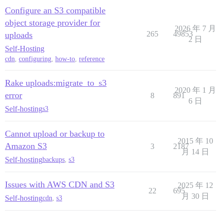
Configure an S3 compatible
object storage provider for
2026 年 7 月
265
49853
uploads
2 日
Self-Hosting
cdn
,
configuring
,
how-to
,
reference
Rake uploads:migrate_to_s3
2020 年 1 月
error
8
891
6 日
Self-hosting
s3
Cannot upload or backup to
2015 年 10
Amazon S3
3
2187
月 14 日
Self-hosting
backups
,
s3
Issues with AWS CDN and S3
2025 年 12
22
695
月 30 日
Self-hosting
cdn
,
s3