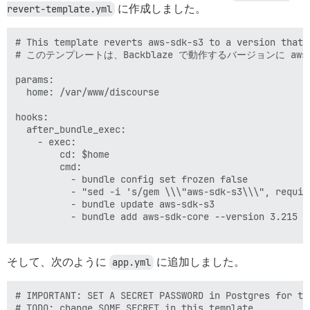
revert-template.yml
に作成しました。
# This template reverts aws-sdk-s3 to a version that 
# このテンプレートは、Backblaze で動作するバージョンに aws-
params:

  home: /var/www/discourse

hooks:

  after_bundle_exec:

    - exec:

        cd: $home

        cmd:

          - bundle config set frozen false

          - "sed -i 's/gem \\\"aws-sdk-s3\\\", requir
          - bundle update aws-sdk-s3

          - bundle add aws-sdk-core --version 3.215

そして、次のように
app.yml
に追加しました。
# IMPORTANT: SET A SECRET PASSWORD in Postgres for the
# TODO: change SOME_SECRET in this template
