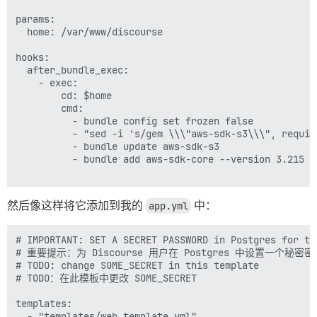
params:

  home: /var/www/discourse

hooks:

  after_bundle_exec:

    - exec:

        cd: $home

        cmd:

          - bundle config set frozen false

          - "sed -i 's/gem \\\"aws-sdk-s3\\\", requir
          - bundle update aws-sdk-s3

          - bundle add aws-sdk-core --version 3.215

然后像这样将它添加到我的
app.yml
中：
# IMPORTANT: SET A SECRET PASSWORD in Postgres for the
# 重要提示：为 Discourse 用户在 Postgres 中设置一个秘密密码
# TODO: change SOME_SECRET in this template

# TODO：在此模板中更改 SOME_SECRET

templates:

  - "templates/web.template.yml"
