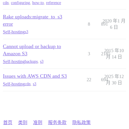
cdn
,
configuring
,
how-to
,
reference
Rake uploads:migrate_to_s3
2020 年1 月
error
8
891
6 日
Self-hosting
s3
Cannot upload or backup to
2015 年10
Amazon S3
3
2185
月 14 日
Self-hosting
backups
,
s3
Issues with AWS CDN and S3
2025 年12
22
694
月 30 日
Self-hosting
cdn
,
s3
首页
类别
准则
服务条款
隐私政策