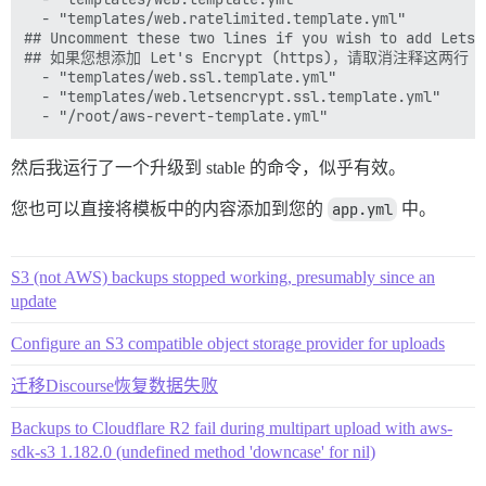
  - "templates/web.ratelimited.template.yml"

## Uncomment these two lines if you wish to add Lets E
## 如果您想添加 Let's Encrypt (https)，请取消注释这两行

  - "templates/web.ssl.template.yml"

  - "templates/web.letsencrypt.ssl.template.yml"

然后我运行了一个升级到 stable 的命令，似乎有效。
您也可以直接将模板中的内容添加到您的
app.yml
中。
S3 (not AWS) backups stopped working, presumably since an
update
Configure an S3 compatible object storage provider for uploads
迁移Discourse恢复数据失败
Backups to Cloudflare R2 fail during multipart upload with aws-
sdk-s3 1.182.0 (undefined method 'downcase' for nil)