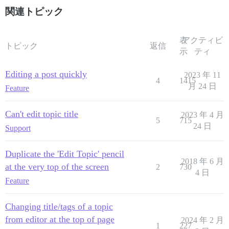
関連トピック
表
アクティビ
トピック
返信
示
ティ
Editing a post quickly
2023 年 11
4
1415
月 24 日
Feature
Can't edit topic title
2023 年 4 月
5
715
24 日
Support
Duplicate the 'Edit Topic' pencil
2018 年 6 月
at the very top of the screen
2
730
4 日
Feature
Changing title/tags of a topic
from editor at the top of page
2024 年 2 月
1
227