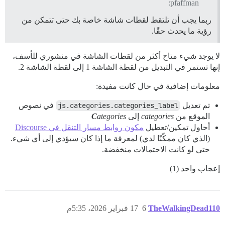
pfaffman:
ربما يجب أن تلتقط لقطات شاشة خاصة بك حتى تتمكن من
رؤية ما يحدث حقًا.
لا يوجد شيء متاح أكثر من لقطات الشاشة في منشوري للأسف،
إنها تستمر في التبديل من لقطة الشاشة 1 إلى لقطة الشاشة 2.
-->

معلومات إضافية في حال كانت مفيدة:
تم تعديل
js.categories.categories_label
في نصوص
الموقع من
categories
إلى
ategories
C
أحاول تمكين/تعطيل
مكون روابط مسار التنقل في Discourse
(الذي كان ممكّنًا لدي) لمعرفة ما إذا كان سيؤدي إلى أي شيء.
حتى لو كانت الاحتمالات منخفضة.
إعجاب واحد (1)
TheWalkingDead110
6
17 فبراير 2026، 5:35م