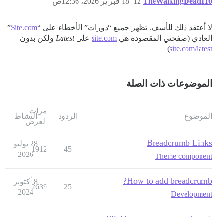
TheWalkingDead110
12
18 فبراير 2026، 12:36ص
لا أعتقد ذلك للأسف. تظهر جميع “دورات” الأخطاء على “
Site.com
”
العادي (صفحتي المقصودة هي
site.com
على
Latest
ولكن بدون
)
site.com/latest
الموضوعات ذات الصلة
مرات
الموضوع
الردود
النشاط
العرض
Breadcrumb Links
28 يوليو
1912
45
2026
Theme component
How to add breadcrumb?
8 أكتوبر
2639
25
2024
Development