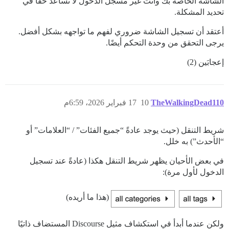
الشاشة الخاصة بك وأنت غير مسجل الدخول لا تساعد حقًا في
تحديد المشكلة.
أعتقد أن تسجيل الشاشة ضروري لفهم ما تواجهه بشكل أفضل.
يرجى التحقق من وحدة التحكم أيضًا.
إعجابَين (2)
TheWalkingDead110
10
17 فبراير 2026، 6:59م
شريط التنقل (حيث يوجد عادةً “جميع الفئات” / “العلامات” أو
“الأحدث”) به خلل.
في بعض الأحيان يظهر شريط التنقل هكذا (عادةً عند تسجيل
الدخول لأول مرة):
(هذا ما أريده)
ولكن عندما أبدأ في استكشاف مثيل Discourse المستضاف ذاتيًا