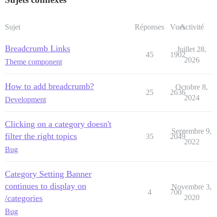
Sujet
Réponses
Vues
Activité
Breadcrumb Links
Juillet 28,
45
1902
2026
Theme component
How to add breadcrumb?
Octobre 8,
25
2636
2024
Development
Clicking on a category doesn't
Septembre 9,
filter the right topics
35
2049
2022
Bug
Category Setting Banner
continues to display on
Novembre 3,
4
700
/categories
2020
Bug