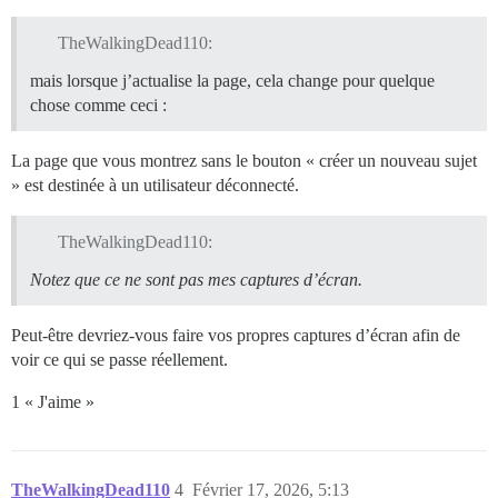
<!--

-->

TheWalkingDead110:
</button>

mais lorsque j’actualise la page, cela change pour quelque
<!--

chose comme ceci :
-->

    </li>

La page que vous montrez sans le bouton « créer un nouveau sujet
    <li>

      <!--

» est destinée à un utilisateur déconnecté.
-->

    </li>

  </ul>

TheWalkingDead110:
Notez que ce ne sont pas mes captures d’écran.
<div class="navigation-controls">

<!--

-->

Peut-être devriez-vous faire vos propres captures d’écran afin de
  <div class="row dismiss-container-top"><!--

voir ce qui se passe réellement.
--></div>

<!--

1 « J'aime »
-->

<!--

-->

<!--

TheWalkingDead110
4
Février 17, 2026, 5:13