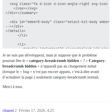
  <svg class="fa d-icon d-icon-angle-right svg-icon f
    </use></svg>

</div></summary>

  <div id="ember8-body" class="select-kit-body ember-
--></div>

</details>

      </li>

      <li>

        <details id="ember10" class="select-kit singl
      <div title="Tags" data-name="Tags" class="selec
Je ne suis pas développeur, mais je suppose que le problème
<!--

pourrait être le «
category-breadcrumb hidden
» ? «
Category-
-->

breadcrumb hidden
» n’apparaît pas au chargement initial
<!--

-->

(lorsque le « bug » n’est pas encore apparu, c’est-à-dire avant
    <span class="name">

d’actualiser la page.) seulement category-breadcrumb normal.
      Tags

    </span>

Merci à tous.
<!--

-->  </div>

chapoi
2
Février 17, 2026, 4:25
  <svg class="fa d-icon d-icon-angle-right svg-icon f