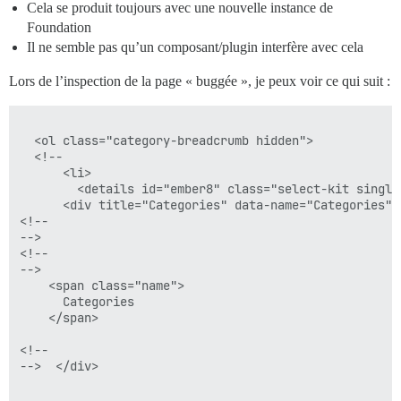
Cela se produit toujours avec une nouvelle instance de
Foundation
Il ne semble pas qu’un composant/plugin interfère avec cela
Lors de l’inspection de la page « buggée », je peux voir ce qui suit :
  <ol class="category-breadcrumb hidden">

  <!--

      <li>

        <details id="ember8" class="select-kit single
      <div title="Categories" data-name="Categories" 
<!--

-->

<!--

-->

    <span class="name">

      Categories

    </span>

<!--

-->  </div>
