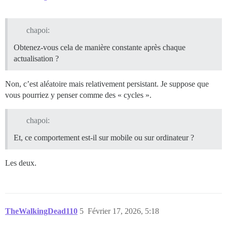
-->

  <!--

-->

chapoi:
    <div class="d-combo-button" role="group" aria-lab
Obtenez-vous cela de manière constante après chaque
    <button class="btn no-text btn-icon d-combo-butto
actualisation ?
<svg class="fa d-icon d-icon-far-pen-to-square svg-ic
    </use></svg>  <span aria-hidden="true">

      ​

Non, c’est aléatoire mais relativement persistant. Je suppose que
    </span>

vous pourriez y penser comme des « cycles ».
chapoi:
<!--

Et, ce comportement est-il sur mobile ou sur ordinateur ?
-->

</button>

Les deux.
<!--

-->

</div>

TheWalkingDead110
5
Février 17, 2026, 5:18
  <!--
