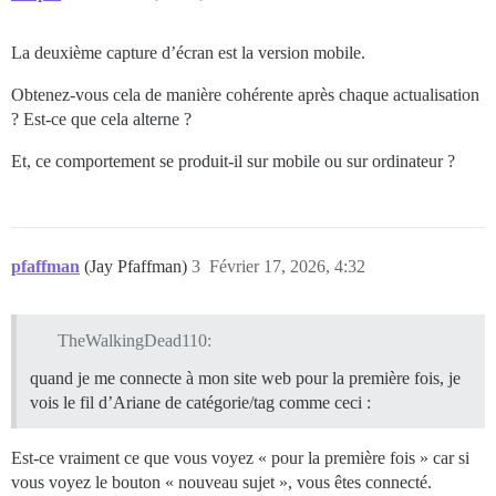
    </use></svg>

</div></summary>

La deuxième capture d’écran est la version mobile.
  <div id="ember10-body" class="select-kit-body ember
Obtenez-vous cela de manière cohérente après chaque actualisation
--></div>

</details>

? Est-ce que cela alterne ?
      </li>

Et, ce comportement se produit-il sur mobile ou sur ordinateur ?
  <!--

-->

</ol>

<!--

pfaffman
(Jay Pfaffman)
3
Février 17, 2026, 4:32
-->

  <ul id="navigation-bar" class="nav nav-pills">

    <li>

TheWalkingDead110:
      <button class="btn no-text fk-d-menu__trigger l
<!--

quand je me connecte à mon site web pour la première fois, je
-->

vois le fil d’Ariane de catégorie/tag comme ceci :
          <span class="list-control-toggle-link__text"
          <svg class="fa d-icon d-icon-discourse-chev
    </use></svg>

Est-ce vraiment ce que vous voyez « pour la première fois » car si
vous voyez le bouton « nouveau sujet », vous êtes connecté.