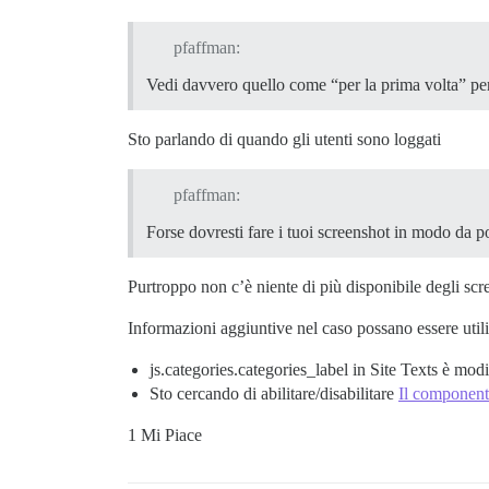
<svg class="fa d-icon d-icon-far-pen-to-
    </use></svg>  <span aria-hidden="tru
      ​

pfaffman:
    </span>

Vedi davvero quello come “per la prima volta” per
Sto parlando di quando gli utenti sono loggati
<!--

-->

</button>

pfaffman:
Forse dovresti fare i tuoi screenshot in modo da 
<!--

-->

</div>

Purtroppo non c’è niente di più disponibile degli sc
Informazioni aggiuntive nel caso possano essere utili
  <!--

-->

js.categories.categories_label in Site Texts è mod
Sto cercando di abilitare/disabilitare
Il component
<!--

-->

1 Mi Piace
<!--

--></div>
