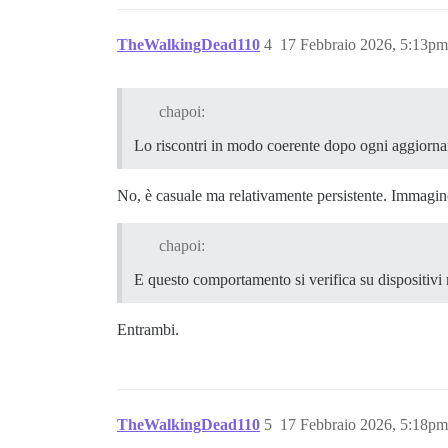
    <li>

      <!--

-->

TheWalkingDead110
4
17 Febbraio 2026, 5:13pm
    </li>

</ul>

<div class="navigation-controls">

chapoi:
<!--

-->

Lo riscontri in modo coerente dopo ogni aggiorn
  <div class="row dismiss-container-top"
--><!--

No, è casuale ma relativamente persistente. Immagin
--></div>

<!--

chapoi:
-->

<!--

E questo comportamento si verifica su dispositivi
-->

<!--

-->

Entrambi.
  <!--

-->

    <div class="d-combo-button" role="gr
TheWalkingDead110
5
17 Febbraio 2026, 5:18pm
    <button class="btn no-text btn-icon 