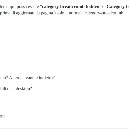
lect-kit single-select combobox combo-box tag-drop tag_al
lema qui possa essere “
category-breadcrumb hidden
”? “
Category-
 class="select-kit-selected-name selected-name choice">

 prima di aggiornare la pagina.) solo il normale category-breadcrumb.
ht svg-icon fa-width-auto angle-icon svg-string" width="
to? Alterna avanti e indietro?
bili o su desktop?
it-body ember-view" style="position: absolute; width: 37
2pm