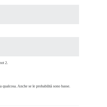
ight="1em" aria-hidden="true" xmlns="http://www.w3.org/2
hot 2.
fa qualcosa. Anche se le probabilità sono basse.