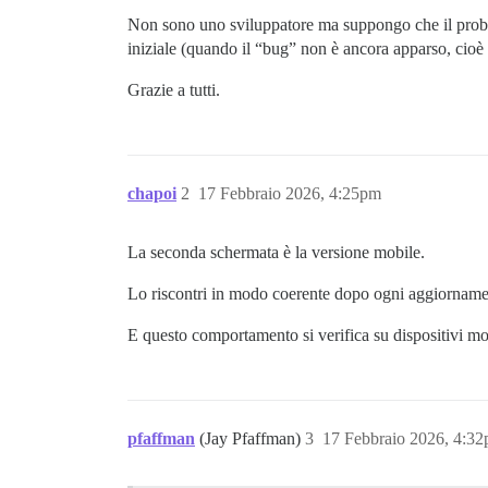
        <details id="ember10" class="se
Non sono uno sviluppatore ma suppongo che il prob
      <div title="Tags" data-name="Tags"
iniziale (quando il “bug” non è ancora apparso, cioè
<!--

-->

Grazie a tutti.
<!--

-->

    <span class="name">

      Tags

    </span>

chapoi
2
17 Febbraio 2026, 4:25pm
<!--

-->  </div>

La seconda schermata è la versione mobile.
  <svg class="fa d-icon d-icon-angle-rig
Lo riscontri in modo coerente dopo ogni aggiornamen
    </use></svg>

</div></summary>

E questo comportamento si verifica su dispositivi mo
  <div id="ember10-body" class="select-k
--></div>

</details>

      </li>

pfaffman
(Jay Pfaffman)
3
17 Febbraio 2026, 4:3
  <!--

-->
