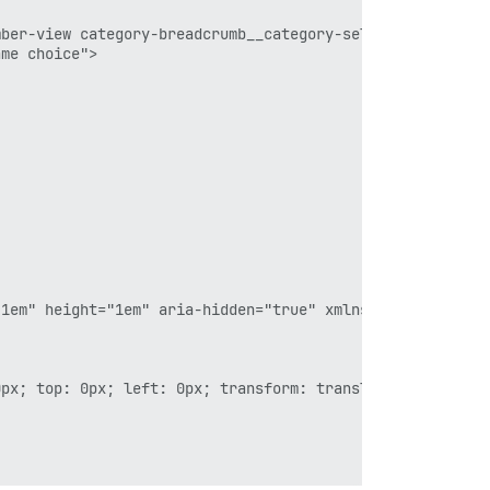
ber-view category-breadcrumb__category-selector">    <su
me choice">

1em" height="1em" aria-hidden="true" xmlns="http://www.w
px; top: 0px; left: 0px; transform: translate(10px, 3px)