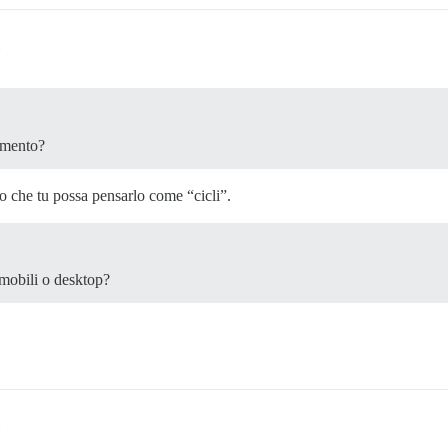
amento?
><!--

o che tu possa pensarlo come “cicli”.
 mobili o desktop?
oup" aria-label="New topic and drafts">

d-combo-button-button btn-primary" id="create-topic" typ