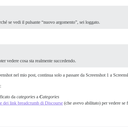
square svg-icon fa-width-auto svg-string" width="1em" he
e">

ché se vedi il pulsante “nuovo argomento”, sei loggato.
poter vedere cosa sta realmente succedendo.
reenshot nel mio post, continua solo a passare da Screenshot 1 a Screens
:
ificato da
categories
a
C
ategories
e dei link breadcrumb di Discourse
(che avevo abilitato) per vedere se 