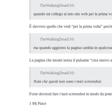
</ol>

TheWalkingDead110:
<!--

quando mi collego al mio sito web per la prima vol
-->

È davvero quello che vedi “per la prima volta” perch
  <ul id="navigation-bar" class="nav nav
    <li>

      <button class="btn no-text fk-d-me
TheWalkingDead110:
<!--

--><!--

ma quando aggiorno la pagina cambia in qualcosa
-->

          <span class="list-control-togg
          <svg class="fa d-icon d-icon-d
La pagina che mostri senza il pulsante “crea nuovo 
    </use></svg>

TheWalkingDead110:
<!--

Nota che questi non sono i miei screenshot.
-->

</button>

Forse dovresti fare i tuoi screenshot in modo da pot
<!--

-->

1 Mi Piace
    </li>
