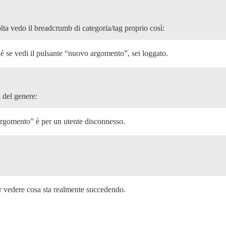
ta vedo il breadcrumb di categoria/tag proprio così:
é se vedi il pulsante “nuovo argomento”, sei loggato.
-pills">

nu__trigger list-control-toggle-link-trigger" aria-expan
 del genere:
le-link__text">Latest</span>

iscourse-chevron-expand svg-icon fa-width-auto svg-strin
argomento” è per un utente disconnesso.
er vedere cosa sta realmente succedendo.