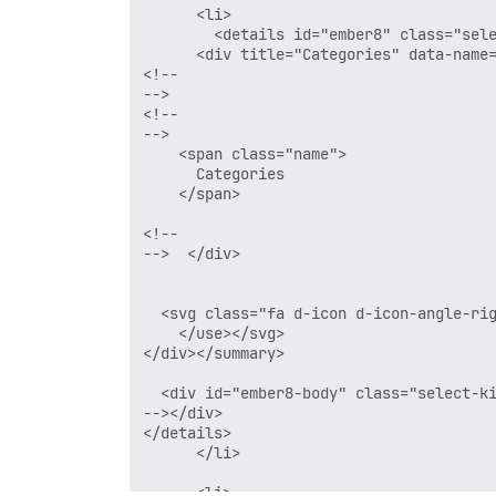
      <li>

        <details id="ember8" class="sel
      <div title="Categories" data-name=
<!--

-->

<!--

-->

    <span class="name">

      Categories

    </span>

<!--

-->  </div>

  <svg class="fa d-icon d-icon-angle-rig
    </use></svg>

</div></summary>

  <div id="ember8-body" class="select-ki
--></div>

</details>

      </li>

      <li>
