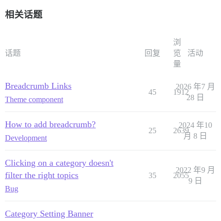
相关话题
浏
话题
回复
览
活动
量
Breadcrumb Links
2026 年7 月
45
1912
28 日
Theme component
How to add breadcrumb?
2024 年10
25
2639
月 8 日
Development
Clicking on a category doesn't
2022 年9 月
filter the right topics
35
2055
9 日
Bug
Category Setting Banner