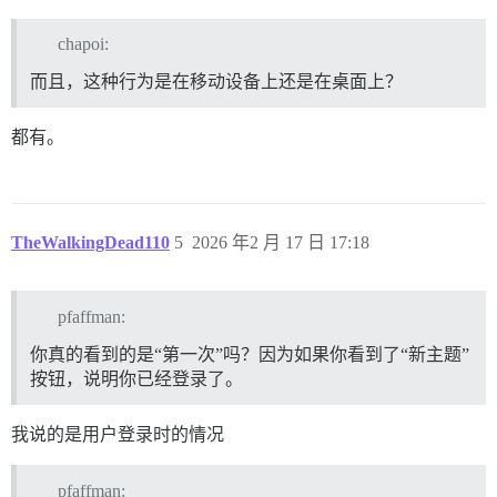
    <button class="btn no-text btn-icon d-combo-butto
chapoi:
<svg class="fa d-icon d-icon-far-pen-to-square svg-ic
    </use></svg>  <span aria-hidden="true">

而且，这种行为是在移动设备上还是在桌面上？
      ​

    </span>

都有。
<!--

-->

</button>

TheWalkingDead110
5
2026 年2 月 17 日 17:18
<!--

-->

pfaffman:
</div>

你真的看到的是“第一次”吗？因为如果你看到了“新主题”
按钮，说明你已经登录了。
  <!--

-->

我说的是用户登录时的情况
<!--

-->

pfaffman:
<!--
