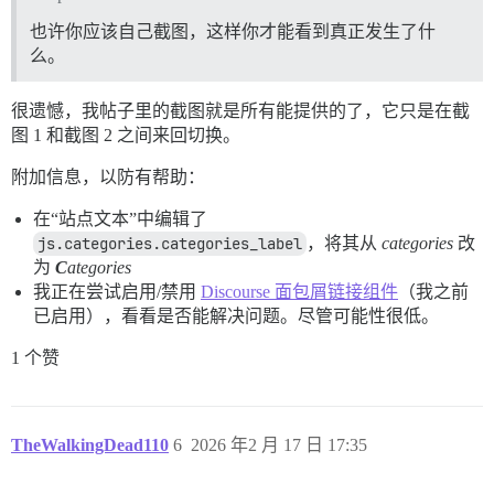
--></div>

也许你应该自己截图，这样你才能看到真正发生了什
么。
<!--

-->

<!--

很遗憾，我帖子里的截图就是所有能提供的了，它只是在截
图 1 和截图 2 之间来回切换。
附加信息，以防有帮助：
在“站点文本”中编辑了
js.categories.categories_label
，将其从
categories
改
为
C
ategories
我正在尝试启用/禁用
Discourse 面包屑链接组件
（我之前
已启用），看看是否能解决问题。尽管可能性很低。
1 个赞
TheWalkingDead110
6
2026 年2 月 17 日 17:35