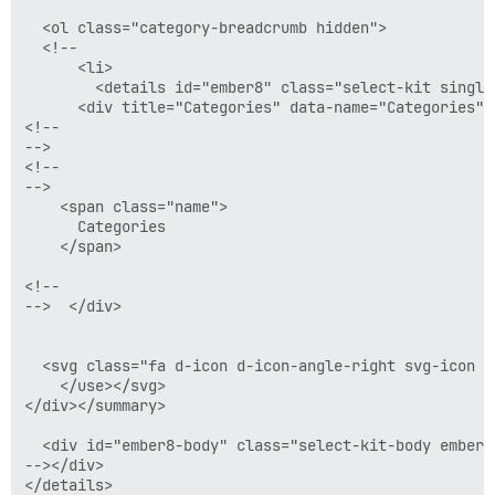
  <ol class="category-breadcrumb hidden">

  <!--

      <li>

        <details id="ember8" class="select-kit single
      <div title="Categories" data-name="Categories" 
<!--

-->

<!--

-->

    <span class="name">

      Categories

    </span>

<!--

-->  </div>

  <svg class="fa d-icon d-icon-angle-right svg-icon f
    </use></svg>

</div></summary>

  <div id="ember8-body" class="select-kit-body ember-
--></div>

</details>
