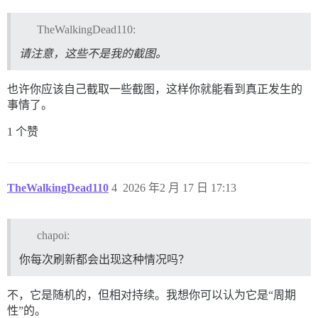
-->

    </li>

TheWalkingDead110:
    <li>

      <!--

请注意，这些不是我的截图。
-->

    </li>

</ul>

也许你应该自己截取一些截图，这样你就能看到真正发生的
事情了。
<div class="navigation-controls">

<!--

1 个赞
-->

  <div class="row dismiss-container-top"><!--

--><!--

--></div>

TheWalkingDead110
4
2026 年2 月 17 日 17:13
<!--

-->

<!--

chapoi:
-->

<!--

你每次刷新都会出现这种情况吗？
-->

  <!--

-->

不，它是随机的，但相对持续。我想你可以认为它是“周期
性”的。
    <div class="d-combo-button" role="group" aria-lab