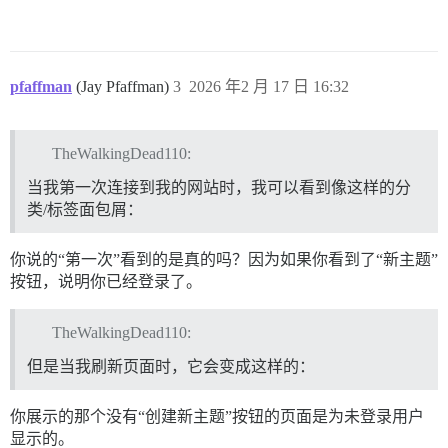
  <!--

-->

</ol>

pfaffman
(Jay Pfaffman)
3
2026 年2 月 17 日 16:32
<!--

-->

TheWalkingDead110:
  <ul id="navigation-bar" class="nav nav-pills">

    <li>

当我第一次连接到我的网站时，我可以看到像这样的分
      <button class="btn no-text fk-d-menu__trigger l
<!--

类/标签面包屑：
--><!--

-->

你说的“第一次”看到的是真的吗？因为如果你看到了“新主题”
          <span class="list-control-toggle-link__text"
          <svg class="fa d-icon d-icon-discourse-chev
按钮，说明你已经登录了。
    </use></svg>

TheWalkingDead110:
但是当我刷新页面时，它会变成这样的：
<!--

-->

      </button>

你展示的那个没有“创建新主题”按钮的页面是为未登录用户
显示的。
<!--
