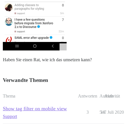
Haben Sie einen Rat, wie ich das umsetzen kann?
Verwandte Themen
Thema
Antworten
Aufrufe
Aktivität
Show tag filter on mobile view
3
547
14. Juli 2020
Support