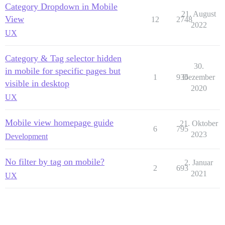
Category Dropdown in Mobile
21. August
View
12
2748
2022
UX
Category & Tag selector hidden
30.
in mobile for specific pages but
1
936
Dezember
visible in desktop
2020
UX
Mobile view homepage guide
21. Oktober
6
795
2023
Development
No filter by tag on mobile?
2. Januar
2
693
2021
UX