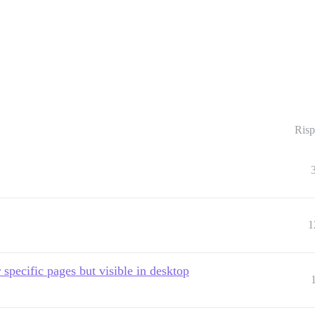
Risp
1
specific pages but visible in desktop